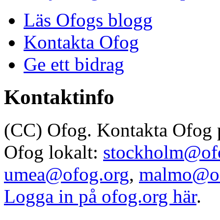
Läs Ofogs blogg
Kontakta Ofog
Ge ett bidrag
Kontaktinfo
(CC) Ofog. Kontakta Ofog
Ofog lokalt:
stockholm@of
umea@ofog.org
,
malmo@of
Logga in på ofog.org här
.