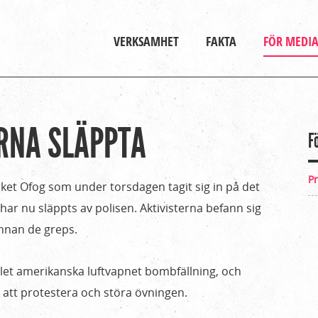
Gå till huvudinnehåll
Huvudmeny
VERKSAMHET
FAKTA
FÖR MEDI
RNA SLÄPPTA
F
P
rket Ofog som under torsdagen tagit sig in på det
har nu släppts av polisen. Aktivisterna befann sig
nnan de greps.
llet amerikanska luftvapnet bombfällning, och
r att protestera och störa övningen.