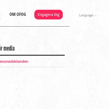
A
OM OFOG
Engagera Dig
Language
ör media
ressmeddelanden