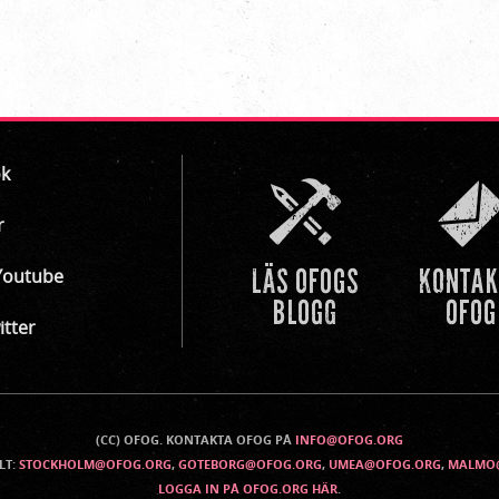
k
r
Youtube
itter
(CC) OFOG. KONTAKTA OFOG PÅ
INFO@OFOG.ORG
LT:
STOCKHOLM@OFOG.ORG
,
GOTEBORG@OFOG.ORG
,
UMEA@OFOG.ORG
,
MALMO
LOGGA IN PÅ OFOG.ORG HÄR
.