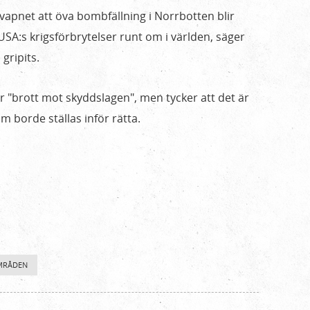
tvapnet att öva bombfällning i Norrbotten blir
USA:s krigsförbrytelser runt om i världen, säger
gripits.
ör "brott mot skyddslagen", men tycker att det är
 borde ställas inför rätta.
MRÅDEN