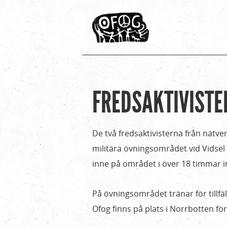
FREDSAKTIVISTE
Hem
Du
›
är
För
De två fredsaktivisterna från nätve
media
här
militära övningsområdet vid Vidsel 
›
inne på området i över 18 timmar i
Pressmeddelanden
›
På övningsområdet tränar för tillfä
Fredsaktivisterna
Ofog finns på plats i Norrbotten fö
släppta