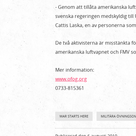
- Genom att tillåta amerikanska luf
svenska regeringen medskyldig till 
Cattis Laska, en av personerna som 
De två aktivisterna är misstänkta f
amerikanska luftvapnet och FMV som
Mer information:
www.ofog.org
0733-815361
WAR STARTS HERE
MILITÄRA ÖVNINGSO
Publicerad den 6 augusti 2010