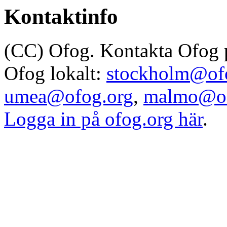
Kontaktinfo
(CC) Ofog. Kontakta Ofog
Ofog lokalt:
stockholm@of
umea@ofog.org
,
malmo@of
Logga in på ofog.org här
.