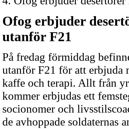
Ofog erbjuder desertörer
Ofog erbjuder desertö
utanför F21
På fredag förmiddag befinn
utanför F21 för att erbjuda
kaffe och terapi. Allt från y
kommer erbjudas ett femste
socionomer och livsstilscoac
de avhoppade soldaternas an