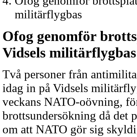
Ofog genomför brottspla
militärflygbas
Ofog genomför brotts
Vidsels militärflygbas
Två personer från antimilita
idag in på Vidsels militärf
veckans NATO-oövning, för
brottsundersökning då det 
om att NATO gör sig skyldiga