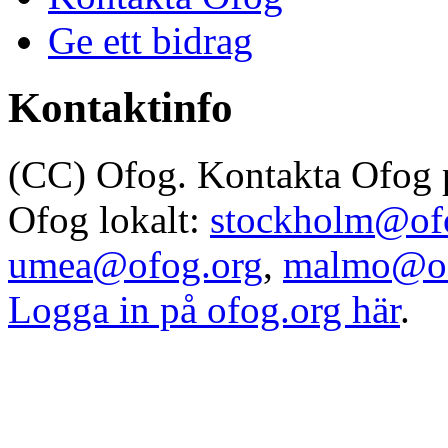
Ge ett bidrag
Kontaktinfo
(CC) Ofog. Kontakta Ofog
Ofog lokalt:
stockholm@of
umea@ofog.org
,
malmo@of
Logga in på ofog.org här
.