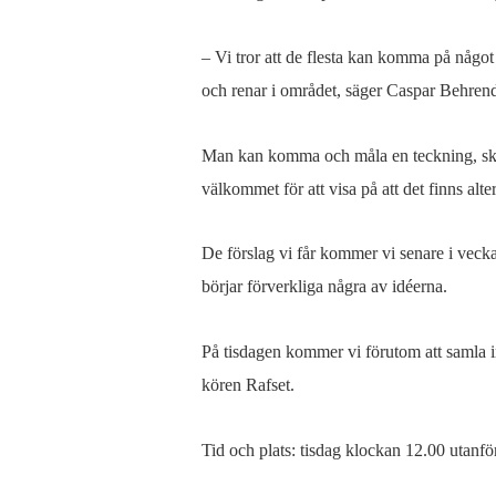
alternativet
till
– Vi tror att de flesta kan komma på något
militären?
och renar i området, säger Caspar Behrend
Man kan komma och måla en teckning, skriv
välkommet för att visa på att det finns alter
De förslag vi får kommer vi senare i veckan
börjar förverkliga några av idéerna.
På tisdagen kommer vi förutom att samla in
kören Rafset.
Tid och plats: tisdag klockan 12.00 utanför