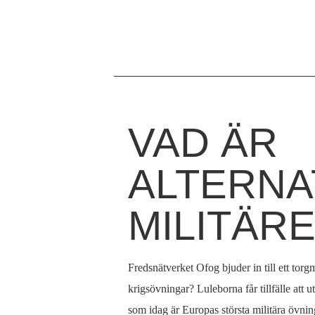
VAD ÄR
Hem
Du
›
är
ALTERNAT
För
media
här
MILITÄR
›
Pressmeddelanden
›
Fredsnätverket Ofog bjuder in till ett torgm
Vad
krigsövningar? Luleborna får tillfälle att 
är
som idag är Europas största militära övnings