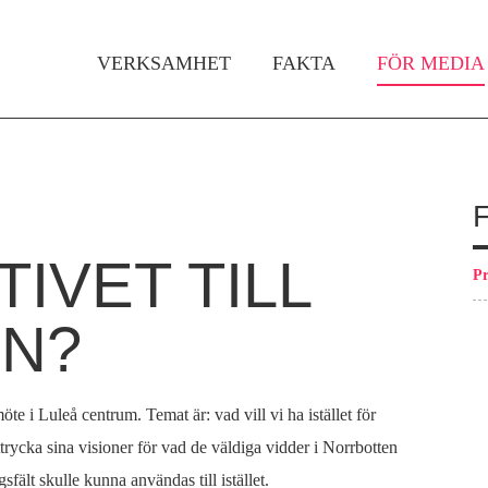
Gå till huvudinnehåll
VERKSAMHET
FAKTA
FÖR MEDIA
Huvudmeny
IVET TILL
Pr
EN?
öte i Luleå centrum. Temat är: vad vill vi ha istället för
uttrycka sina visioner för vad de väldiga vidder i Norrbotten
fält skulle kunna användas till istället.