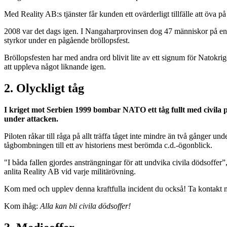
Med Reality AB:s tjänster får kunden ett ovärderligt tillfälle att öva på 
2008 var det dags igen. I Nangaharprovinsen dog 47 människor på en 
styrkor under en pågående bröllopsfest.
Bröllopsfesten har med andra ord blivit lite av ett signum för Natokri
att uppleva något liknande igen.
2. Olyckligt tåg
I kriget mot Serbien 1999 bombar NATO ett tåg fullt med civila p
under attacken.
Piloten råkar till råga på allt träffa tåget inte mindre än två gånge
tågbombningen till ett av historiens mest berömda c.d.-ögonblick.
"I båda fallen gjordes ansträngningar för att undvika civila dödsoffer”,
anlita Reality AB vid varje militärövning.
Kom med och upplev denna kraftfulla incident du också! Ta kontakt med
Kom ihåg:
Alla kan bli civila dödsoffer!