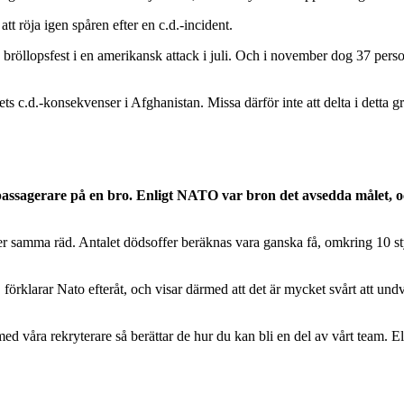
att röja igen spåren efter en c.d.-incident.
bröllopsfest i en amerikansk attack i juli. Och i november dog 37 pers
gets c.d.-konsekvenser i Afghanistan. Missa därför inte att delta i dett
assagerare på en bro. Enligt NATO var bron det avsedda målet, och 
r under samma räd. Antalet dödsoffer beräknas vara ganska få, omkring 1
 förklarar Nato efteråt, och visar därmed att det är mycket svårt att und
 våra rekryterare så berättar de hur du kan bli en del av vårt team. El