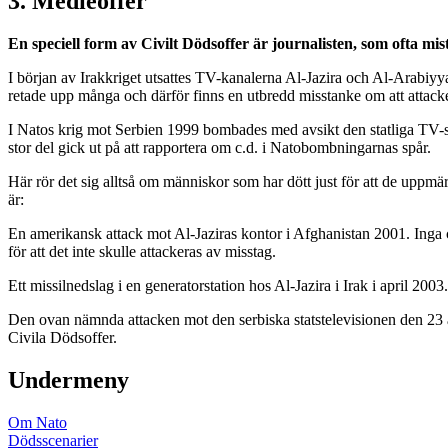
3. Medieoffer
En speciell form av Civilt Dödsoffer är journalisten, som ofta mis
I början av Irakkriget utsattes TV-kanalerna Al-Jazira och Al-Arabiyya
retade upp många och därför finns en utbredd misstanke om att attacke
I Natos krig mot Serbien 1999 bombades med avsikt den statliga TV-sta
stor del gick ut på att rapportera om c.d. i Natobombningarnas spår.
Här rör det sig alltså om människor som har dött just för att de uppm
är:
En amerikansk attack mot Al-Jaziras kontor i Afghanistan 2001. Inga 
för att det inte skulle attackeras av misstag.
Ett missilnedslag i en generatorstation hos Al-Jazira i Irak i april 20
Den ovan nämnda attacken mot den serbiska statstelevisionen den 23 ap
Civila Dödsoffer.
Undermeny
Om Nato
Dödsscenarier