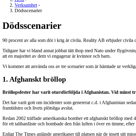
Verksamhet
›
Dödsscenarier
Dödsscenarier
90 procent av alla som dör i krig är civila. Reality AB erbjuder civila
Tidigare har vi bland annat jobbat tätt ihop med Nato under flygövnin
att en majoritet av dem vi engagerar är kvinnor och barn.
Vi kommer att använda oss av tre scenarier som är hämtade ur verklig
1. Afghanskt bröllop
Bröllopsfester har varit otursförföljda i Afghanistan. Vid minst tr
Det har varit gott om incidenter som genererat c.d. i Afghanistan sed
framtidstro och livets plötsliga avslut.
Redan 2002 träffade amerikanska bomber ett afghanskt bröllop med 48 d
för ett talibanfäste och bombade den från luften i över en timme, efter
Enligt The Times anlände amerikaner till platsen när de insett sitt mis