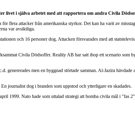
ter livet i själva arbetet med att rapportera om andra Civila Dödsof
 för flera attacker från amerikanska styrkor. Det kan ha varit av missta
rna var avsiktliga.
tionen och 16 personer dog. Attacken försvarades med att statstelevisi
ärksammat Civila Dödsoffer. Reality AB har satt ihop ett scenario som by
c.d. genererades men en byggnad störtade samman. Al-Jazira hävdade att
03. En journalist dog i branden som uppstod och ytterligare en skadades.
ril 1999. Nato hade som uttalad strategi att bomba civila mål i "fas 2"