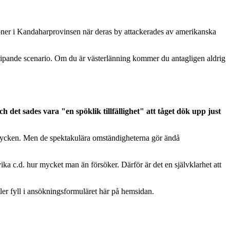
oner i Kandaharprovinsen när deras by attackerades av amerikanska
a gripande scenario. Om du är västerlänning kommer du antagligen aldrig
det sades vara "en spöklik tillfällighet" att tåget dök upp just
0 stycken. Men de spektakulära omständigheterna gör ändå
vika c.d. hur mycket man än försöker. Därför är det en självklarhet att
ler fyll i ansökningsformuläret här på hemsidan.