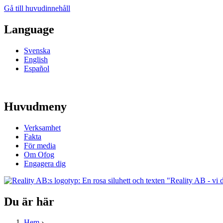
Gå till huvudinnehåll
Language
Svenska
English
Español
Huvudmeny
Verksamhet
Fakta
För media
Om Ofog
Engagera dig
Du är här
Hem
›