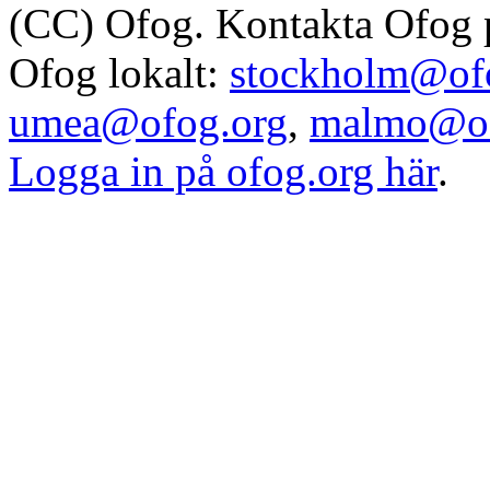
(CC) Ofog. Kontakta Ofog
Ofog lokalt:
stockholm@of
umea@ofog.org
,
malmo@of
Logga in på ofog.org här
.