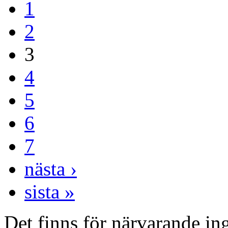
1
2
3
4
5
6
7
nästa ›
sista »
Det finns för närvarande inga