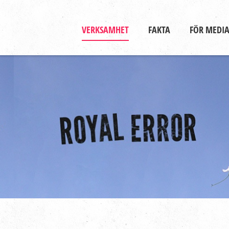
Gå till huvudinnehåll
Huvudmeny
VERKSAMHET
FAKTA
FÖR MEDI