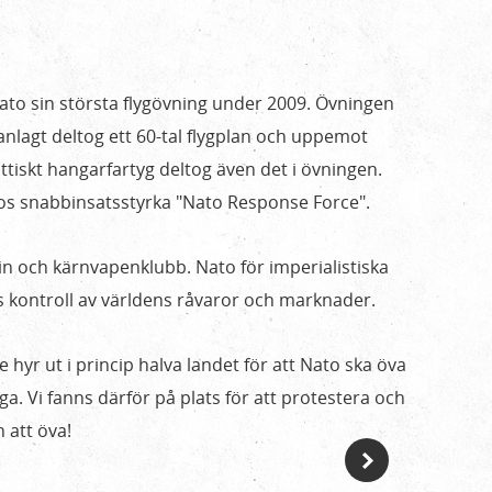
to sin största flygövning under 2009. Övningen
nlagt deltog ett 60-tal flygplan och uppemot
ittiskt hangarfartyg deltog även det i övningen.
tos snabbinsatsstyrka "Nato Response Force".
in och kärnvapenklubb. Nato för imperialistiska
:s kontroll av världens råvaror och marknader.
e hyr ut i princip halva landet för att Nato ska öva
iga. Vi fanns därför på plats för att protestera och
 att öva!