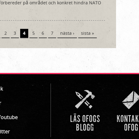
n förbereder på området och konkret hindra NATO
2
3
4
5
6
7
nästa ›
sista »
k
r
Youtube
itter