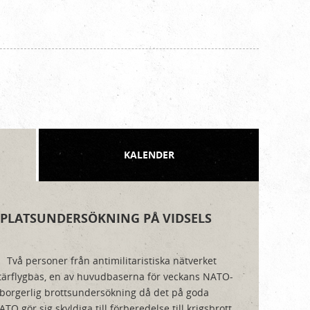
KALENDER
PLATSUNDERSÖKNING PÅ VIDSELS
Två personer från antimilitaristiska nätverket
litärflygbas, en av huvudbaserna för veckans NATO-
borgerlig brottsundersökning då det på goda
O gör sig skyldiga till förberedelse till krigsbrott