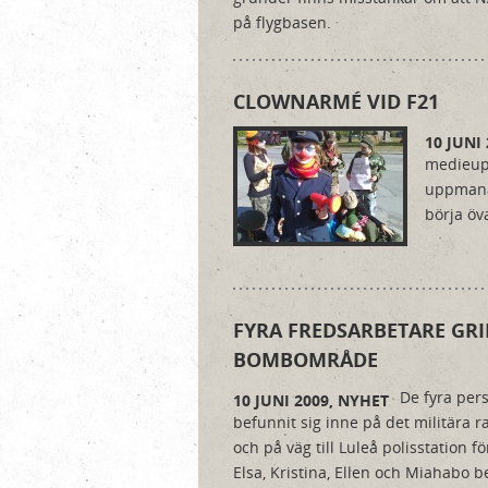
på flygbasen.
CLOWNARMÉ VID F21
10 JUNI
medieupp
uppmanad
börja öva
FYRA FREDSARBETARE GRI
BOMBOMRÅDE
De fyra pers
10 JUNI 2009,
NYHET
befunnit sig inne på det militära 
och på väg till Luleå polisstation fö
Elsa, Kristina, Ellen och Miahabo