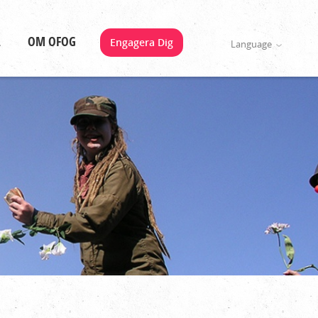
A
OM OFOG
Engagera Dig
Language