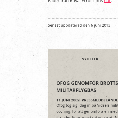
Bilder från Royal Error finns
här
.
Senast uppdaterad den 6 juni 2013
NYHETER
OFOG GENOMFÖR BROTTS
MILITÄRFLYGBAS
11 JUNI 2009,
PRESSMEDDELANDE
Ofog tog sig idag in på Vidsels mi
oövning, för att genomföra en med
grunder finns misstankar om att NAT