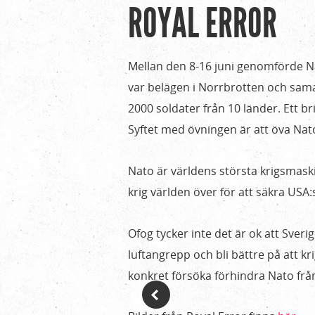
ROYAL ERROR
Hem
Du
›
är
Verksamhet
Mellan den 8-16 juni genomförde Na
›
här
var belägen i Norrbrotten och sama
Royal
2000 soldater från 10 länder. Ett br
Error
Syftet med övningen är att öva Na
Nato är världens största krigsmask
krig världen över för att säkra USA
Ofog tycker inte det är ok att Sverig
luftangrepp och bli bättre på att kr
konkret försöka förhindra Nato från