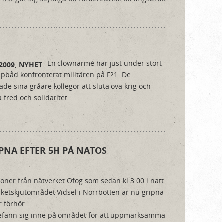
En clownarmé har just under stort
 2009,
NYHET
båd konfronterat militären på F21. De
e sina gråare kollegor att sluta öva krig och
 fred och solidaritet.
PNA EFTER 5H PÅ NATOS
oner från nätverket Ofog som sedan kl 3.00 i natt
raketskjutområdet Vidsel i Norrbotten är nu gripna
r förhör.
 befann sig inne på området för att uppmärksamma