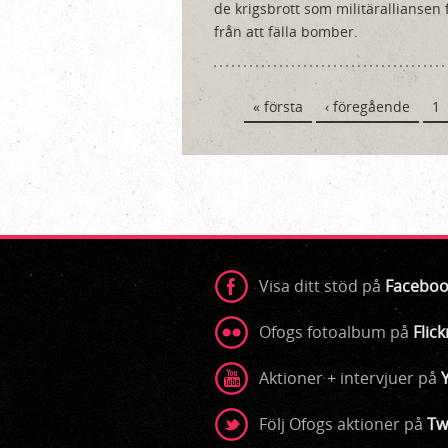
de krigsbrott som militärallianse
från att fälla bomber.
Sidor
« första
‹ föregående
1
Visa ditt stöd på
Faceboo
Ofogs fotoalbum på
Flick
Aktioner + intervjuer på
Följ Ofogs aktioner på
Tw