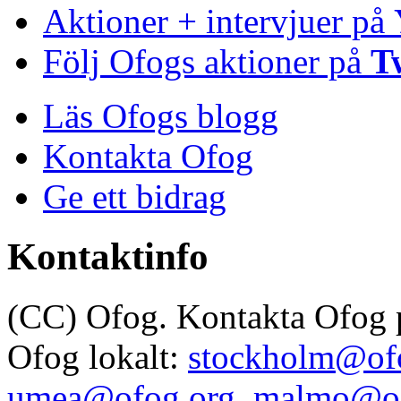
Aktioner + intervjuer på
Följ Ofogs aktioner på
T
Läs Ofogs blogg
Kontakta Ofog
Ge ett bidrag
Kontaktinfo
(CC) Ofog. Kontakta Ofog
Ofog lokalt:
stockholm@of
umea@ofog.org
,
malmo@of