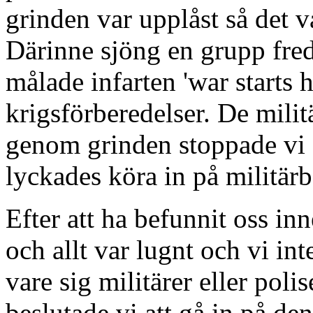
grinden var upplåst så det v
Därinne sjöng en grupp fre
målade infarten 'war starts h
krigsförberedelser. De mili
genom grinden stoppade vi f
lyckades köra in på militärb
Efter att ha befunnit oss i
och allt var lugnt och vi i
vare sig militärer eller polis
beslutade vi att gå in på de