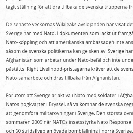
protesterar
tagit ställning för att dra tillbaka de svenska trupperna f
mot
svenskt
De senaste veckornas Wikileaks-avslöjanden har visat d
Nato-
Sverige har med Nato. I dokumenten som läckt ut framgå
samarbete
Nato-koppling och att amerikanska ambassaden inte anser 
såsom de svenska politikerna kan ge sken av. Sverige har 
Afghanistan som arbetar under Nato-befäl och inte unde
påståtts. Right Livelihood-pristagarna kräver att de sv
Nato-samarbete och dras tillbaka från Afghanistan.
Förutom att Sverige är aktiva i Nato med soldater i Afg
Natos högkvarter i Bryssel, så välkomnar de svenska re
att genomföra militärövningar i Sverige. Den största övni
sommaren 2009 när NATOs insatsstyrka Nato Response 
och 60 stridsflygplan övade bombfällning i norra Sverige.