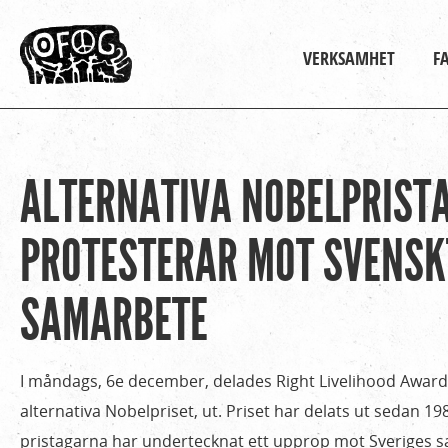
Huvudmeny
VERKSAMHET
F
ALTERNATIVA NOBELPRIST
Hem
Du
›
är
PROTESTERAR MOT SVENSK
Om
Ofog
här
SAMARBETE
›
Nyheter
›
I måndags, 6e december, delades Right Livelihood Award
Alternativa
alternativa Nobelpriset, ut. Priset har delats ut sedan 198
Nobelpristagare
pristagarna har undertecknat ett upprop mot Sveriges