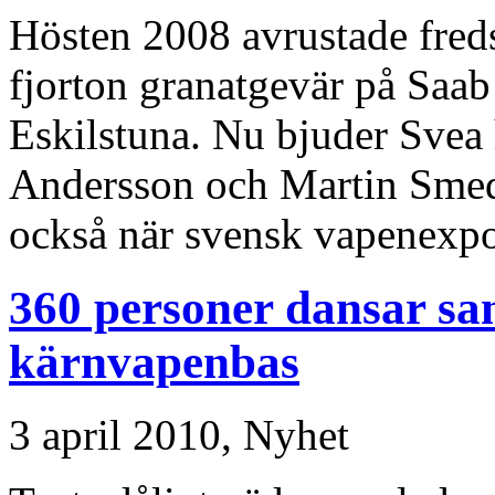
Hösten 2008 avrustade freds
fjorton granatgevär på Saa
Eskilstuna. Nu bjuder Svea h
Andersson och Martin Sme
också när svensk vapenexpor
360 personer dansar sa
kärnvapenbas
3 april 2010,
Nyhet