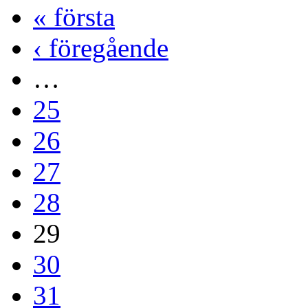
« första
‹ föregående
…
25
26
27
28
29
30
31