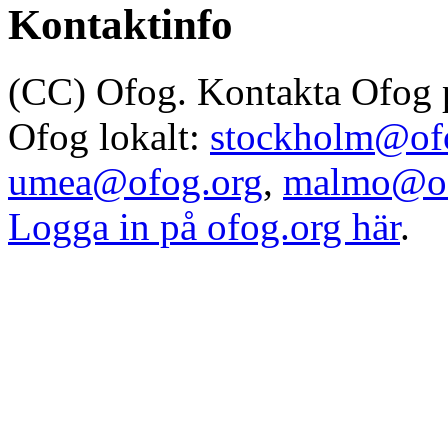
Kontaktinfo
(CC) Ofog. Kontakta Ofog
Ofog lokalt:
stockholm@of
umea@ofog.org
,
malmo@of
Logga in på ofog.org här
.