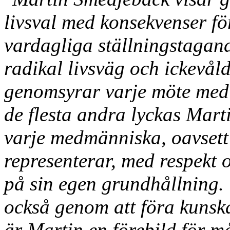
livsval med konsekvenser för
vardagliga ställningstagan
radikal livsväg och ickevål
genomsyrar varje möte med
de flesta andra lyckas Mart
varje medmänniska, oavsett 
representerar, med respekt 
på sin egen grundhållning.
också genom att föra kunska
är Martin en förebild för 