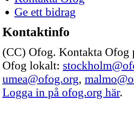
Ge ett bidrag
Kontaktinfo
(CC) Ofog. Kontakta Ofog
Ofog lokalt:
stockholm@of
umea@ofog.org
,
malmo@of
Logga in på ofog.org här
.