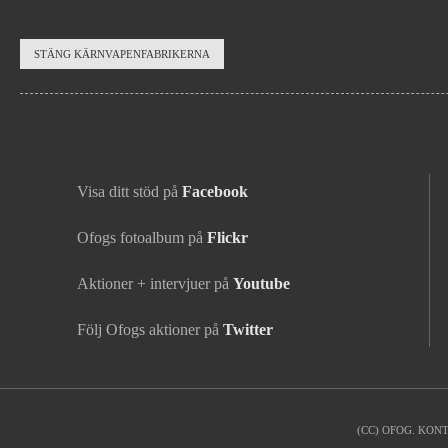
Nyheter
›
STÄNG KÄRNVAPENFABRIKERNA
Burghfield
lockdown
Publicerad den 3 mars 2015
2015
Visa ditt stöd på
Facebook
Ofogs fotoalbum på
Flickr
Aktioner + intervjuer på
Youtube
Följ Ofogs aktioner på
Twitter
(CC) OFOG. KON
Kontaktinfo