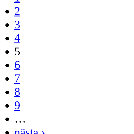
2
3
4
5
6
7
8
9
…
nästa ›