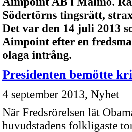
Aimpoint AB i Malmö. Rä
Södertörns tingsrätt, str
Det var den 14 juli 2013 
Aimpoint efter en fredsman
olaga intrång.
Presidenten bemötte kr
4 september 2013,
Nyhet
När Fredsrörelsen lät Obama
huvudstadens folkligaste to