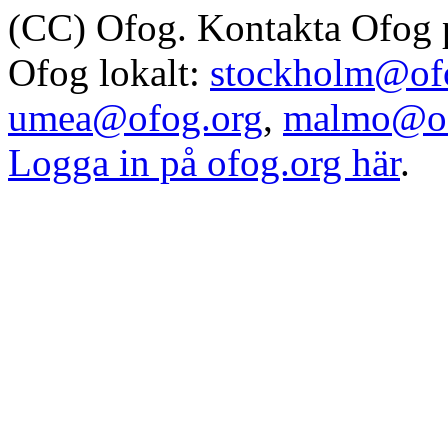
(CC) Ofog. Kontakta Ofog
Ofog lokalt:
stockholm@of
umea@ofog.org
,
malmo@of
Logga in på ofog.org här
.