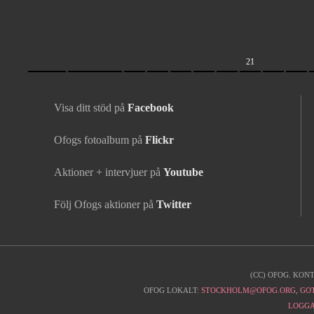
Sidor
« första
‹ föregående
…
17
18
19
20
21
22
23
Visa ditt stöd på
Facebook
Ofogs fotoalbum på
Flickr
Aktioner + intervjuer på
Youtube
Följ Ofogs aktioner på
Twitter
(CC) OFOG. KON
Kontaktinfo
OFOG LOKALT:
STOCKHOLM@OFOG.ORG
,
GO
LOGGA