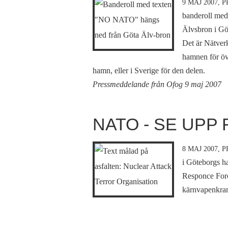
9 MAJ 2007,
P
banderoll me
Älvsbron i Gö
Det är Nätver
hamnen för öv
hamn, eller i Sverige för den delen.
Pressmeddelande från Ofog 9 maj 2007
NATO - SE UPP 
8 MAJ 2007,
P
i Göteborgs h
Responce Force
kärnvapenkrama