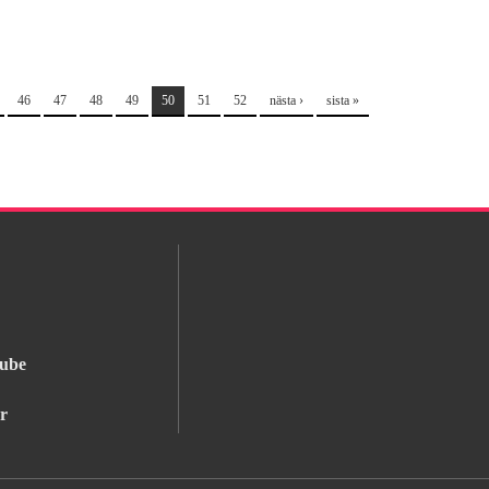
46
47
48
49
50
51
52
nästa ›
sista »
ube
r