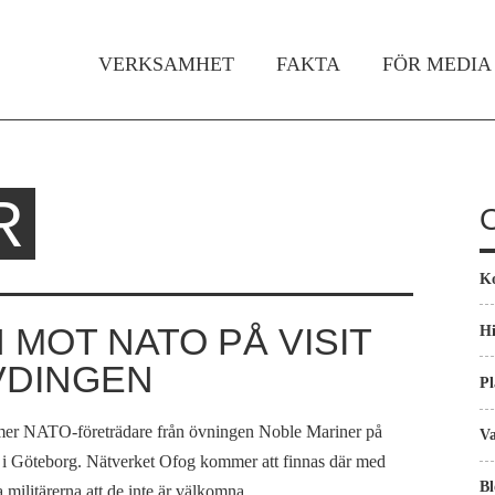
Gå till huvudinnehåll
VERKSAMHET
FAKTA
FÖR MEDIA
Huvudmeny
R
K
 MOT NATO PÅ VISIT
Hi
VDINGEN
Pl
mer NATO-företrädare från övningen Noble Mariner på
Va
ens i Göteborg. Nätverket Ofog kommer att finnas där med
Bl
 militärerna att de inte är välkomna.