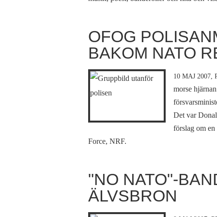
OFOG POLISAN
BAKOM NATO R
10 MAJ 2007,
morse hjärna
försvarsminis
Det var Donal
förslag om en
Force, NRF.
"NO NATO"-BAN
ÄLVSBRON