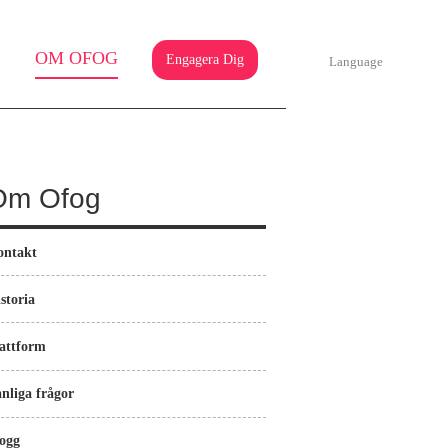
OM OFOG
Engagera Dig
Language
Om Ofog
ontakt
storia
attform
nliga frågor
ogg