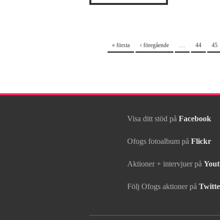
Sidor
« första
‹ föregående
…
44
45
Visa ditt stöd på
Facebook
Ofogs fotoalbum på
Flickr
Aktioner + intervjuer på
Yout
Följ Ofogs aktioner på
Twitte