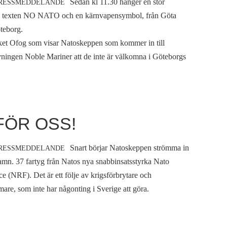
Sedan kl 11.30 hänger en stor
RESSMEDDELANDE
d texten NO NATO och en kärnvapensymbol, från Göta
teborg.
ket Ofog som visar Natoskeppen som kommer in till
ningen Noble Mariner att de inte är välkomna i Göteborgs
FÖR OSS!
Snart börjar Natoskeppen strömma in
RESSMEDDELANDE
amn. 37 fartyg från Natos nya snabbinsatsstyrka Nato
 (NRF). Det är ett följe av krigsförbrytare och
re, som inte har någonting i Sverige att göra.