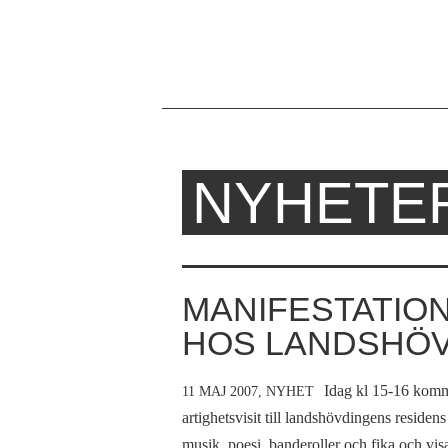
NYHETE
Hem
Du
›
är
Om
Ofog
här
MANIFESTATION
›
HOS LANDSHÖ
Nyheter
Idag kl 15-16 kom
11 MAJ 2007,
NYHET
artighetsvisit till landshövdingens resid
musik, poesi, banderoller och fika och visa