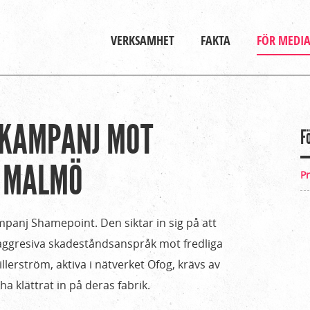
Gå till huvudinnehåll
Huvudmeny
VERKSAMHET
FAKTA
FÖR MEDI
 KAMPANJ MOT
F
I MALMÖ
P
panj Shamepoint. Den siktar in sig på att
 aggresiva skadeståndsanspråk mot fredliga
illerström, aktiva i nätverket Ofog, krävs av
ha klättrat in på deras fabrik.