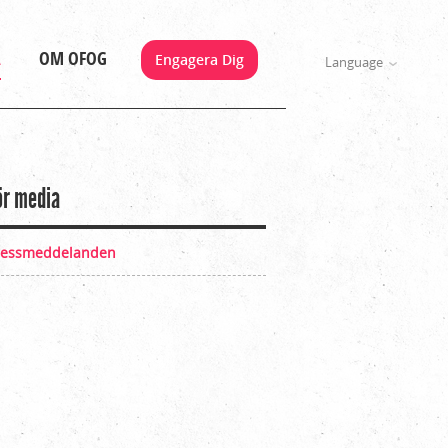
A
OM OFOG
Engagera Dig
Language
ör media
ressmeddelanden