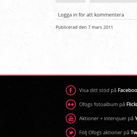
Logga in
för att kommentera
Publicerad den 7 mars 2011
Visa ditt stöd på
Faceboo
Ofogs fotoalbum på
Flick
Aktioner + intervjuer på
Följ Ofogs aktioner på
Tw