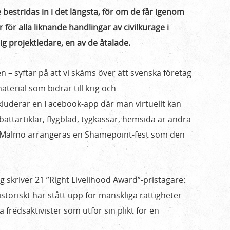
bestridas in i det längsta, för om de får igenom
 för alla liknande handlingar av civilkurage i
ig projektledare, en av de åtalade.
 syftar på att vi skäms över att svenska företag
material som bidrar till krig och
luderar en Facebook-app där man virtuellt kan
battartiklar, flygblad, tygkassar, hemsida är andra
i Malmö arrangeras en Shamepoint-fest som den
 skriver 21 ”Right Livelihood Award”-pristagare:
istoriskt har stått upp för mänskliga rättigheter
fredsaktivister som utför sin plikt för en