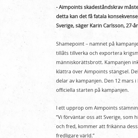
kampanj
- Aimpoints skadeståndskrav måste 
mot
detta kan det få fatala konsekvenser
vapenföretag
Sverige, säger Karin Carlsson, 27-år
i
Malmö
Shamepoint – namnet på kampanjen –
tillåts tillverka och exportera krigs
människorättsbrott. Kampanjen ink
klättra över Aimpoints stängsel. De
delar av kampanjen. Den 12 mars 
officiella starten på kampanjen.
I ett upprop om Aimpoints stämning
”Vi förväntar oss att Sverige, som h
och fred, kommer att frikänna dessa 
fredligare värld.”