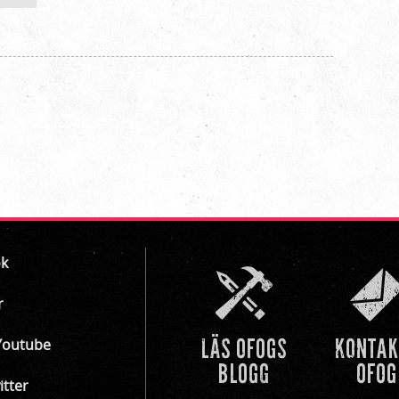
k
r
Youtube
itter