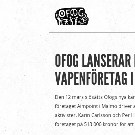
OFOG LANSERAR
Hem
Du
›
är
VAPENFÖRETAG 
För
media
här
›
Den 12 mars sjösätts Ofogs nya kam
Pressmeddelanden
företaget Aimpoint i Malmö driver
›
aktivister. Karin Carlsson och Per H
Ofog
företaget på 513 000 kronor för att 
lanserar