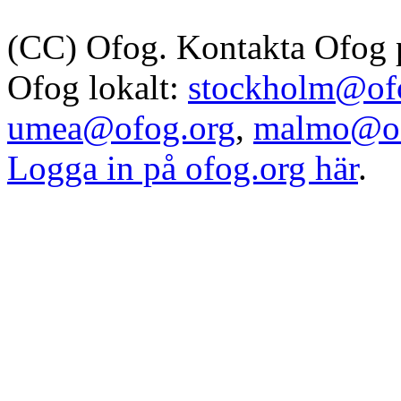
(CC) Ofog. Kontakta Ofog
Ofog lokalt:
stockholm@of
umea@ofog.org
,
malmo@of
Logga in på ofog.org här
.