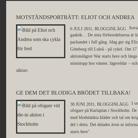
MOTSTÅNDSPORTRÄTT: ELIOT OCH ANDREA
Sovsä
6 JULI 2011,
BLOGGINLÄGG
gaskök… De sista förberedelserna är kl
packandet i full gång. Idag ger sig Eli
Göteborg till Luleå - på cykel. Om 17
aktionslägret War starts here och läng
ministopp hos vänner, lägereldar – oc
såklart.
GE DEM DET BLODIGA BRÖDET TILLBAKA!
I o
30 JUNI 2011,
BLOGGINLÄGG
ofogare på Karlaplan i Stockholm. De 
med blodstänkta kläder och tal om kri
del i detta. Det delades även ut infor
starts here".