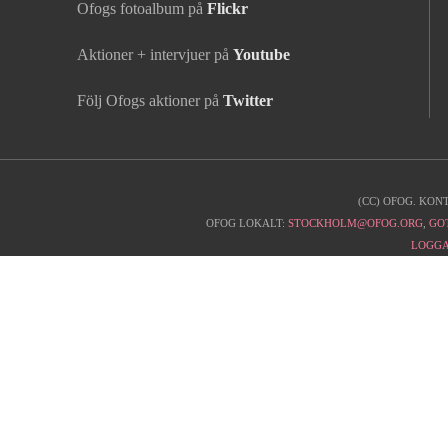
Ofogs fotoalbum på
Flickr
Aktioner + intervjuer på
Youtube
Följ Ofogs aktioner på
Twitter
(CC) OFOG. KON
Kontaktinfo
OFOG LOKALT:
STOCKHOLM@OFOG.ORG
,
GO
LOGGA