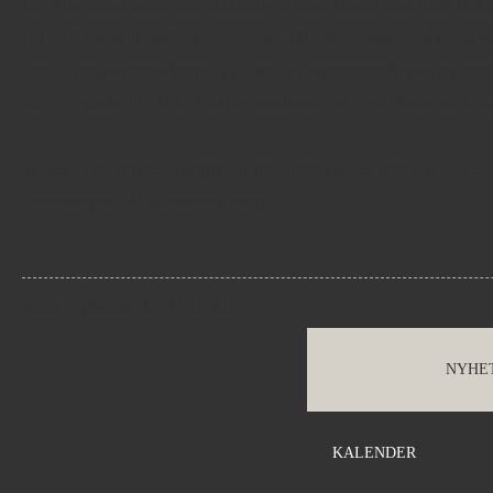
Ofog har också arrangerat aktionsläger med namnet War starts her
Ofog ett internationellt fredsläger där 200 fredsaktivister från hela 
innehöll en stor manifestation i Luleå, en seminariehelg och en mass
övningsområdet NEAT. Läs mer om detta under rubrikerna till höge
Var med och exponera krigsindustrin! Tillsammans bildar vi en massi
militarismens alla våldsamma uttryck!
Senast uppdaterad den 6 juni 2013
NYHE
KALENDER