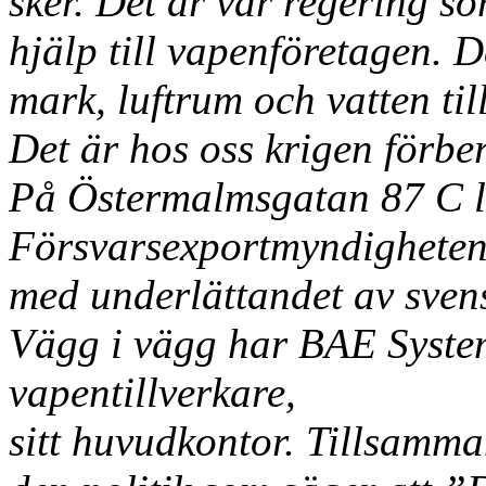
sker. Det är vår regering s
hjälp till vapenföretagen. D
mark, luftrum och vatten til
Det är hos oss krigen förbe
På Östermalmsgatan 87 C l
Försvarsexportmyndighete
med underlättandet av sven
Vägg i vägg har BAE System
vapentillverkare,
sitt huvudkontor. Tillsamman