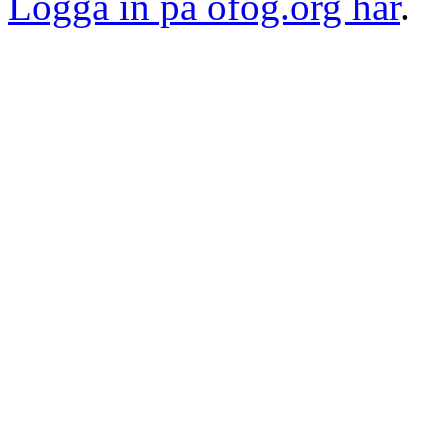
Logga in på ofog.org här
.