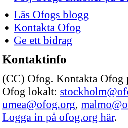
Läs Ofogs blogg
Kontakta Ofog
Ge ett bidrag
Kontaktinfo
(CC) Ofog. Kontakta Ofog
Ofog lokalt:
stockholm@of
umea@ofog.org
,
malmo@of
Logga in på ofog.org här
.