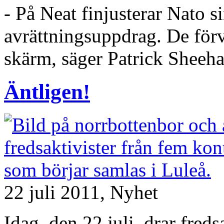
- På Neat finjusterar Nato si
avrättningsuppdrag. De förva
skärm, säger Patrick Shee
Äntligen!
22 juli 2011,
Nyhet
Idag, den 22 juli, drar fred