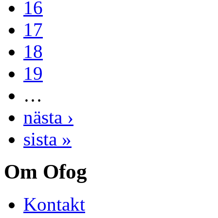
16
17
18
19
…
nästa ›
sista »
Om Ofog
Kontakt