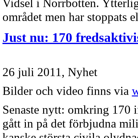
Vidsel i Norrbotten. Ytterlig
området men har stoppats ell
Just nu: 170 fredsaktivi
26 juli 2011,
Nyhet
Bilder och video finns via
w
Senaste nytt: omkring 170 in
gått in på det förbjudna mi
kanske största civila olydna