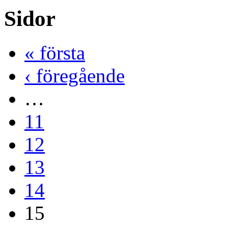
Sidor
« första
‹ föregående
…
11
12
13
14
15