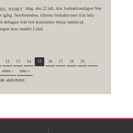
Idag, den 22 juli, drar fredsaktionslägret War
2011,
NYHET
e igång. Norrbottenbor, tillresta fredsaktivister från hela
h deltagare från fem kontinenter börjar samlas på
ingen strax utanför Luleå.
12
13
14
15
16
17
18
19
…
nästa ›
sista »
de aktiviteter.