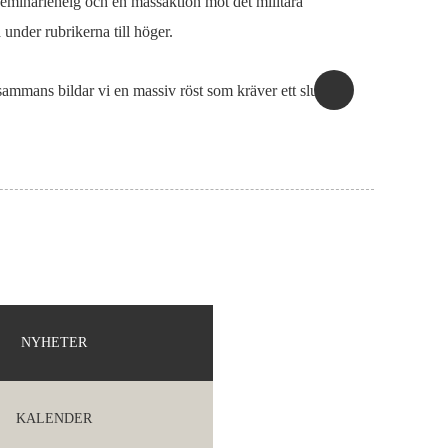
 seminariehelg och en massaktion mot det militära
nder rubrikerna till höger.
ammans bildar vi en massiv röst som kräver ett slut på
NYHETER
KALENDER