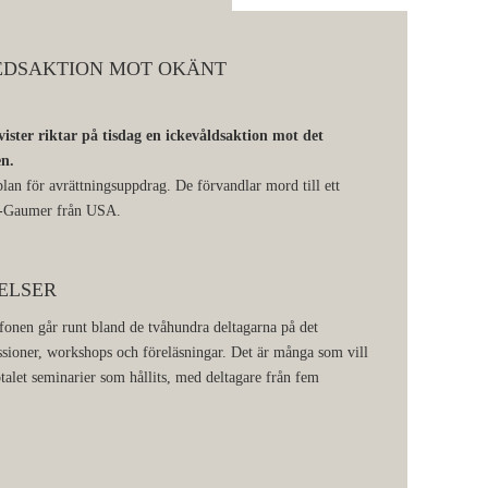
REDSAKTION MOT OKÄNT
vister riktar på tisdag en ickevåldsaktion mot det
en.
plan för avrättningsuppdrag. De förvandlar mord till ett
an-Gaumer från USA.
ELSER
onen går runt bland de tvåhundra deltagarna på det
ussioner, workshops och föreläsningar. Det är många som vill
otalet seminarier som hållits, med deltagare från fem