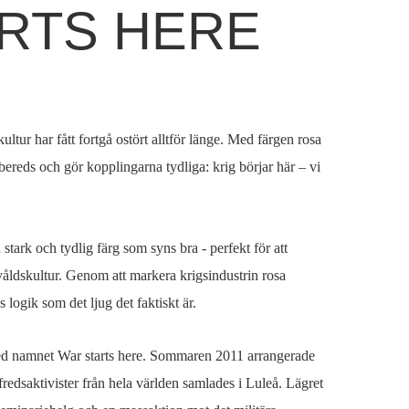
RTS HERE
ultur har fått fortgå ostört alltför länge. Med färgen rosa
örbereds och gör kopplingarna tydliga: krig börjar här – vi
stark och tydlig färg som syns bra - perfekt för att
våldskultur. Genom att markera krigsindustrin rosa
 logik som det ljug det faktiskt är.
ed namnet War starts here. Sommaren 2011 arrangerade
 fredsaktivister från hela världen samlades i Luleå. Lägret