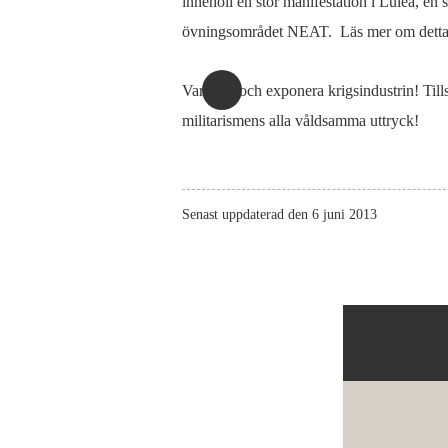
innehöll en stor manifestation i Luleå, en
övningsområdet NEAT. Läs mer om detta u
Var med och exponera krigsindustrin! Tills
militarismens alla våldsamma uttryck!
Senast uppdaterad den 6 juni 2013