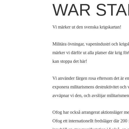
WAR STA
Hem
Du
›
är
Verksamhet
Vi märker ut den svenska krigskartan!
›
här
War
Militära övningar, vapenindustri och krigsk
Starts
märker vi därför ut alla platser där krig f
Here
kan stoppa det här!
Vi använder färgen rosa eftersom det är en 
exponera militarismens destruktivitet och 
avväpnar vi den, och avslöjar militarismens
Ofog har också arrangerat aktionsläger m
Ofog ett internationellt fredsläger där 200