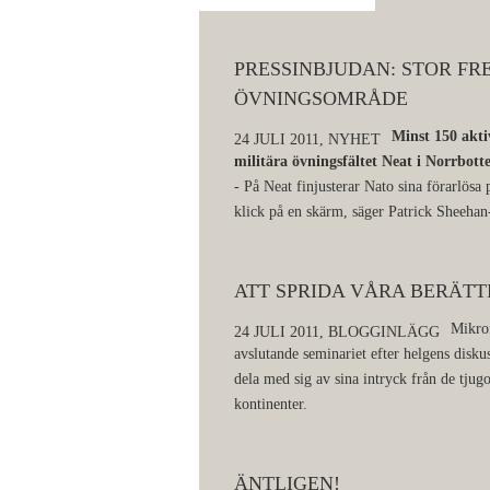
PRESSINBJUDAN: STOR F
ÖVNINGSOMRÅDE
Minst 150 akti
24 JULI 2011,
NYHET
militära övningsfältet Neat i Norrbott
- På Neat finjusterar Nato sina förarlösa 
klick på en skärm, säger Patrick Sheeh
ATT SPRIDA VÅRA BERÄTT
Mikrof
24 JULI 2011,
BLOGGINLÄGG
avslutande seminariet efter helgens disk
dela med sig av sina intryck från de tjug
kontinenter.
ÄNTLIGEN!