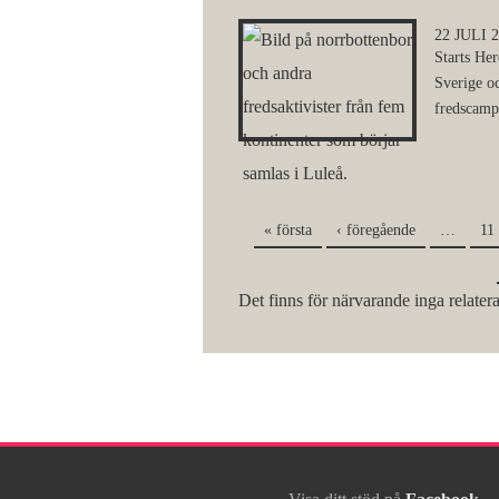
22 JULI 
Starts Her
Sverige oc
fredscamp
« första
‹ föregående
…
11
Sidor
Det finns för närvarande inga relatera