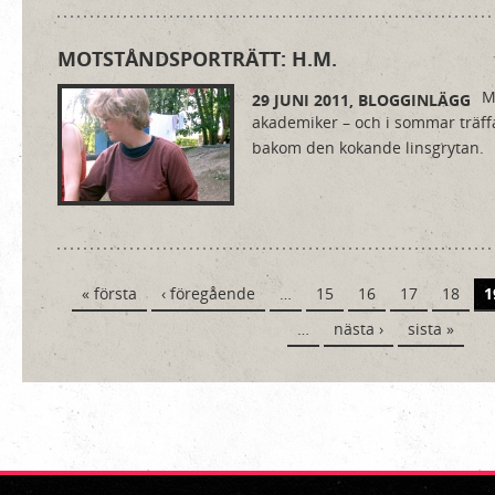
MOTSTÅNDSPORTRÄTT: H.M.
M
29 JUNI 2011,
BLOGGINLÄGG
akademiker – och i sommar träff
bakom den kokande linsgrytan.
Sidor
« första
‹ föregående
…
15
16
17
18
1
…
nästa ›
sista »