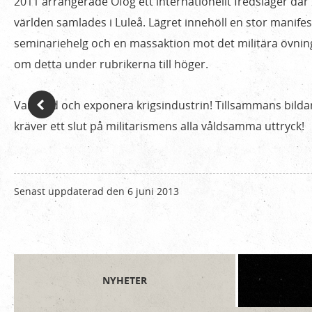
2011 arrangerade Ofog ett internationellt fredsläger där 
världen samlades i Luleå. Lägret innehöll en stor manifest
seminariehelg och en massaktion mot det militära övn
om detta under rubrikerna till höger.
Var med och exponera krigsindustrin! Tillsammans bildar
kräver ett slut på militarismens alla våldsamma uttryck!
Senast uppdaterad den 6 juni 2013
NYHETER