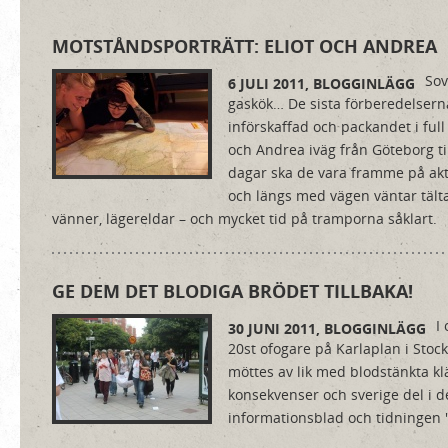
MOTSTÅNDSPORTRÄTT: ELIOT OCH ANDREA
Sov
6 JULI 2011,
BLOGGINLÄGG
gaskök… De sista förberedelserna
införskaffad och packandet i full 
och Andrea iväg från Göteborg til
dagar ska de vara framme på akt
och längs med vägen väntar tält
vänner, lägereldar – och mycket tid på tramporna såklart.
GE DEM DET BLODIGA BRÖDET TILLBAKA!
I
30 JUNI 2011,
BLOGGINLÄGG
20st ofogare på Karlaplan i Sto
möttes av lik med blodstänkta kl
konsekvenser och sverige del i d
informationsblad och tidningen 