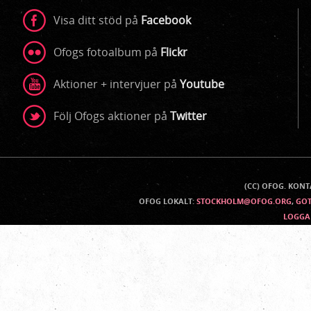
Visa ditt stöd på
Facebook
Ofogs fotoalbum på
Flickr
Aktioner + intervjuer på
Youtube
Följ Ofogs aktioner på
Twitter
(CC) OFOG. KON
Kontaktinfo
OFOG LOKALT:
STOCKHOLM@OFOG.ORG
,
GO
LOGGA