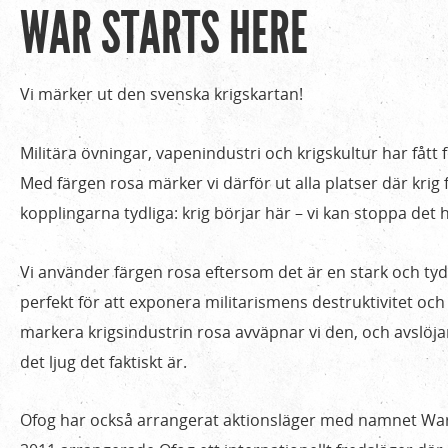
WAR STARTS HERE
Hem
Du
›
är
Verksamhet
Vi märker ut den svenska krigskartan!
›
här
War
Militära övningar, vapenindustri och krigskultur har fått f
Starts
Med färgen rosa märker vi därför ut alla platser där krig
Here
kopplingarna tydliga: krig börjar här – vi kan stoppa det 
Vi använder färgen rosa eftersom det är en stark och tydl
perfekt för att exponera militarismens destruktivitet oc
markera krigsindustrin rosa avväpnar vi den, och avslöja
det ljug det faktiskt är.
Ofog har också arrangerat aktionsläger med namnet Wa