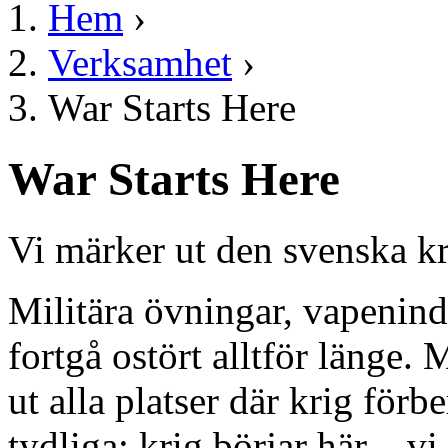
Hem
›
Verksamhet
›
War Starts Here
War Starts Here
Vi märker ut den svenska kr
Militära övningar, vapenindu
fortgå ostört alltför länge.
ut alla platser där krig för
tydliga: krig börjar här – vi