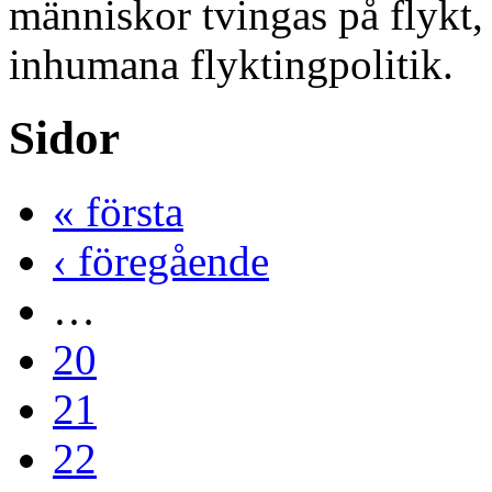
människor tvingas på flykt,
inhumana flyktingpolitik.
Sidor
« första
‹ föregående
…
20
21
22