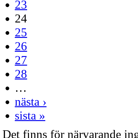
23
24
25
26
27
28
…
nästa ›
sista »
Det finns för närvarande inga