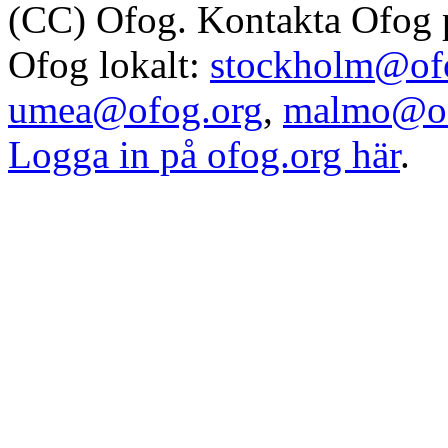
(CC) Ofog. Kontakta Ofog
Ofog lokalt:
stockholm@of
umea@ofog.org
,
malmo@of
Logga in på ofog.org här
.