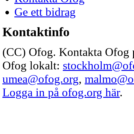
Ge ett bidrag
Kontaktinfo
(CC) Ofog. Kontakta Ofog
Ofog lokalt:
stockholm@of
umea@ofog.org
,
malmo@of
Logga in på ofog.org här
.