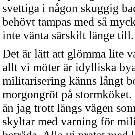
svettiga i någon skuggig bac
behövt tampas med så myck
inte vänta särskilt länge till.
Det är lätt att glömma lite 
allt vi möter är idylliska by
militarisering känns långt b
morgongröt på stormköket. 
än jag trott längs vägen so
skyltar med varning för mili
beträda. Alla vi pratat med 