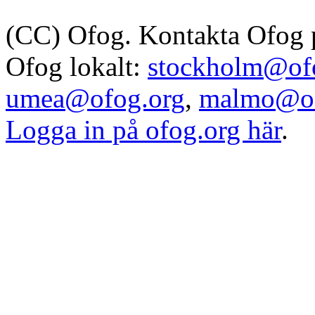
(CC) Ofog. Kontakta Ofog
Ofog lokalt:
stockholm@of
umea@ofog.org
,
malmo@of
Logga in på ofog.org här
.