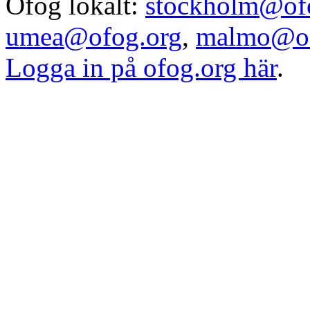
Ofog lokalt:
stockholm@of
umea@ofog.org
,
malmo@of
Logga in på ofog.org här
.