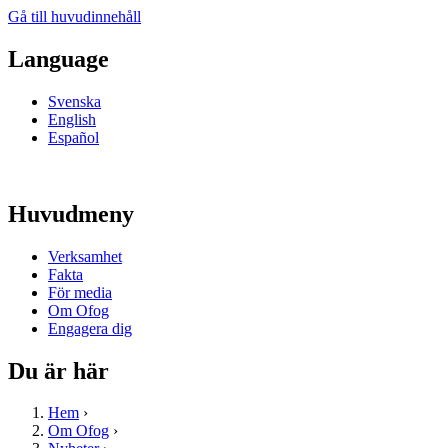
Gå till huvudinnehåll
Language
Svenska
English
Español
Huvudmeny
Verksamhet
Fakta
För media
Om Ofog
Engagera dig
Du är här
Hem
›
Om Ofog
›