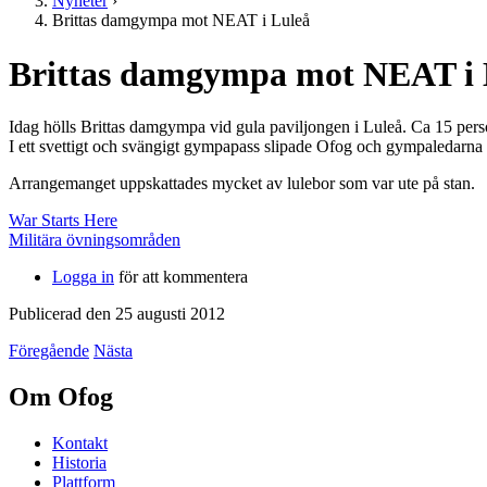
Nyheter
›
Brittas damgympa mot NEAT i Luleå
Brittas damgympa mot NEAT i 
Idag hölls Brittas damgympa vid gula paviljongen i Luleå. Ca 15 pers
I ett svettigt och svängigt gympapass slipade Ofog och gympaledarna O
Arrangemanget uppskattades mycket av lulebor som var ute på stan.
War Starts Here
Militära övningsområden
Logga in
för att kommentera
Publicerad den 25 augusti 2012
Föregående
Nästa
Om Ofog
Kontakt
Historia
Plattform