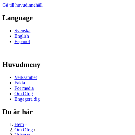
Gå till huvudinnehåll
Language
Svenska
English
Español
Huvudmeny
Verksamhet
Fakta
För media
Om Ofog
Engagera dig
Du är här
Hem
›
Om Ofog
›