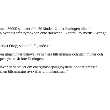
 med 36000 soldater från 30 länder. Under övningen tränar
ren övar allt från rymd- och cyberförsvar till kontroll av media. Sverige
erket Ofog, som höll följande tal:
ssa utmaningar behöver vi hantera tillsammans och utan militär och
apensystem är inte lösningen.
kräver att vi ställer om energiförsörjningssystem, öppnar gränser,
ällen tillsammans avskaffar vi militarismen.”