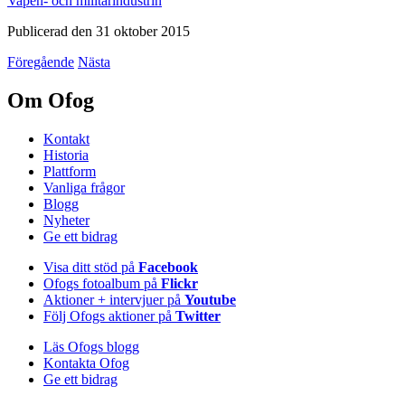
Vapen- och militärindustrin
Publicerad den 31 oktober 2015
Föregående
Nästa
Om Ofog
Kontakt
Historia
Plattform
Vanliga frågor
Blogg
Nyheter
Ge ett bidrag
Visa ditt stöd på
Facebook
Ofogs fotoalbum på
Flickr
Aktioner + intervjuer på
Youtube
Följ Ofogs aktioner på
Twitter
Läs Ofogs blogg
Kontakta Ofog
Ge ett bidrag