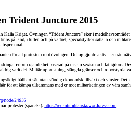
n Trident Juncture 2015
dan Kalla Kriget. Övningen “Trident Juncture” sker i medelhavsområdet
 finns på land, i luften och på vattnet, specialstyrkor sätts in och militä
tabspersonal.
nien för att protestera mot övningen. Deltog gjorde aktivister från nätv
rändringar enorm ojämlikhet baserad på rasism sexism och fattigdom. De
 aldrig varit det. Militär upprustning, stängda gränser och robotstyrda v
ångsiktigt hållbart sätt utan ständig ekonomisk tillväxt och vinster. Det 
 här för att kämpa tillsammans med er mot militariseringen av våra samh
org/node/24935
nar protester (spanska):
https://redantimilitarista.wordpress.com