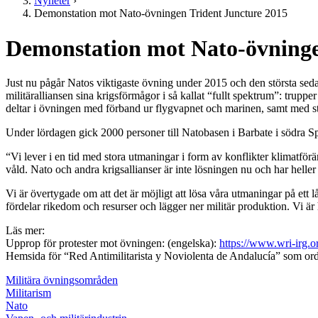
Nyheter
›
Demonstation mot Nato-övningen Trident Juncture 2015
Demonstation mot Nato-övninge
Just nu pågår Natos viktigaste övning under 2015 och den största se
militäralliansen sina krigsförmågor i så kallat “fullt spektrum”: trupper
deltar i övningen med förband ur flygvapnet och marinen, samt med s
Under lördagen gick 2000 personer till Natobasen i Barbate i södra Spa
“Vi lever i en tid med stora utmaningar i form av konflikter klimatfö
våld. Nato och andra krigsallianser är inte lösningen nu och har heller
Vi är övertygade om att det är möjligt att lösa våra utmaningar på ett l
fördelar rikedom och resurser och lägger ner militär produktion. Vi är
Läs mer:
Upprop för protester mot övningen: (engelska):
https://www.wri-irg.
Hemsida för “Red Antimilitarista y Noviolenta de Andalucía” som ord
Militära övningsområden
Militarism
Nato