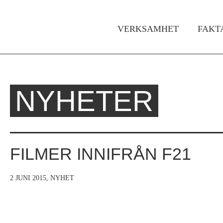
VERKSAMHET
FAKT
Huvudmeny
NYHETER
Hem
Du
›
är
Om
Ofog
här
FILMER INNIFRÅN F21
›
Nyheter
2 JUNI 2015,
NYHET