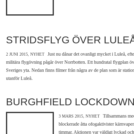
STRIDSFLYG ÖVER LULE
Just nu dånar det ovanligt mycket i Luleå, eft
2 JUNI 2015,
NYHET
militära flygövning pågår över Norrbotten. Ett hundratal flygplan öv
Sveriges yta. Nedan finns filmer från några av de plan som är statio
utanför Luleå.
BURGHFIELD LOCKDOWN
Tillsammans med
3 MARS 2015,
NYHET
blockerade åtta ofogaktivister kärnvapen
timmar. Aktionen var väldigt lyckad och