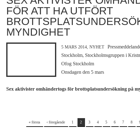
SEX AKTIVISTER OMHÄN
FÖR ATT HA UTFÖRT
BROTTSPLATSUNDERSÖK
MYNDIGHET
Pressmeddelande
5 MARS 2014,
NYHET
Stockholm, Stockholmsgruppen i Kristn
Ofog Stockholm
Onsdagen den 5 mars
Sex aktivister omhändertogs för brottsplatsundersökning på m
Sidor
« första
‹ föregående
1
2
3
4
5
6
7
8