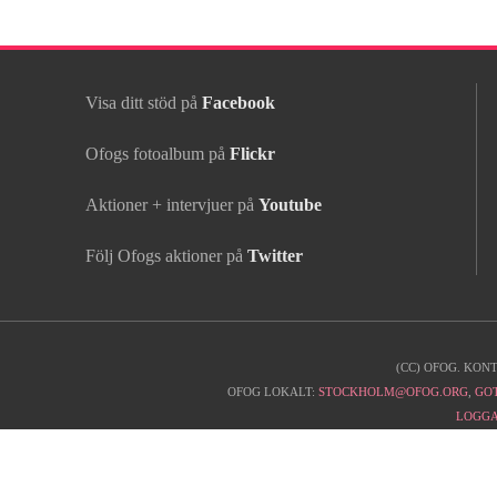
Visa ditt stöd på
Facebook
Ofogs fotoalbum på
Flickr
Aktioner + intervjuer på
Youtube
Följ Ofogs aktioner på
Twitter
(CC) OFOG. KON
Kontaktinfo
OFOG LOKALT:
STOCKHOLM@OFOG.ORG
,
GO
LOGGA