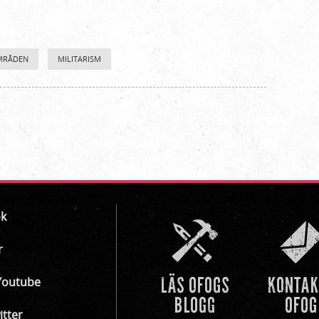
MRÅDEN
MILITARISM
k
r
Youtube
itter