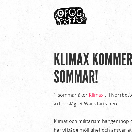
KLIMAX KOMMER 
Hem
Du
›
är
SOMMAR!
Om
Ofog
här
›
"I sommar åker
Klimax
till Norrbott
Nyheter
aktionslägret War starts here.
›
Klimax
Klimat och militarism hänger ihop o
kommer
har vi både möjlighet och ansvar at