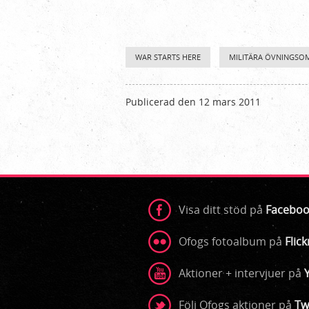
WAR STARTS HERE
MILITÄRA ÖVNINGSO
Publicerad den 12 mars 2011
Visa ditt stöd på
Faceboo
Ofogs fotoalbum på
Flick
Aktioner + intervjuer på
Följ Ofogs aktioner på
Tw