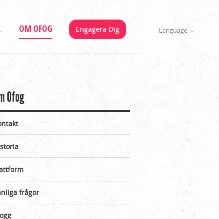
A
OM OFOG
Engagera Dig
Language
m Ofog
ontakt
storia
attform
nliga frågor
logg