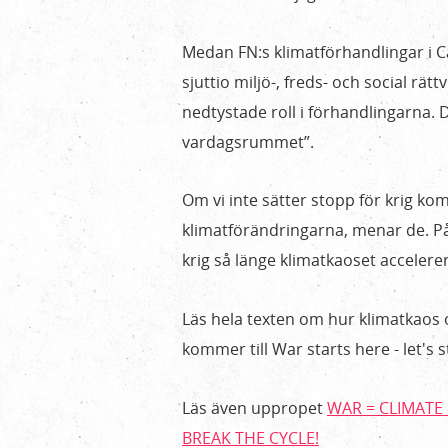
till
aktionslägret
Medan FN:s klimatförhandlingar i 
i
sjuttio miljö-, freds- och social rä
sommar!
nedtystade roll i förhandlingarna. D
vardagsrummet”.
Om vi inte sätter stopp för krig ko
klimatförändringarna, menar de. P
krig så länge klimatkaoset accelerer
Läs hela texten om hur klimatkaos 
kommer till War starts here - let's 
Läs även uppropet
WAR = CLIMATE 
BREAK THE CYCLE!