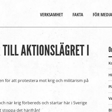
Gå till huvudinnehåll
Huvudmeny
VERKSAMHET
FAKTA
FÖR MEDI
TILL AKTIONSLÄGRET I
O
K
Hi
en för att protestera mot krig och militarism på
Pl
Va
ch när krig förbereds och startar här i Sverige
t stoppa det härifrån!
B