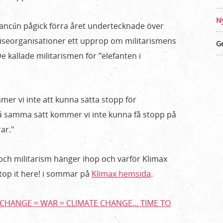
N
Cancún pågick förra året undertecknade över
ttviseorganisationer ett upprop om militarismens
Ge
e kallade militarismen för ”elefanten i
mmer vi inte att kunna sätta stopp för
å samma sätt kommer vi inte kunna få stopp på
ar."
och militarism hänger ihop och varför Klimax
stop it here! i sommar på
Klimax hemsida
.
CHANGE = WAR = CLIMATE CHANGE... TIME TO