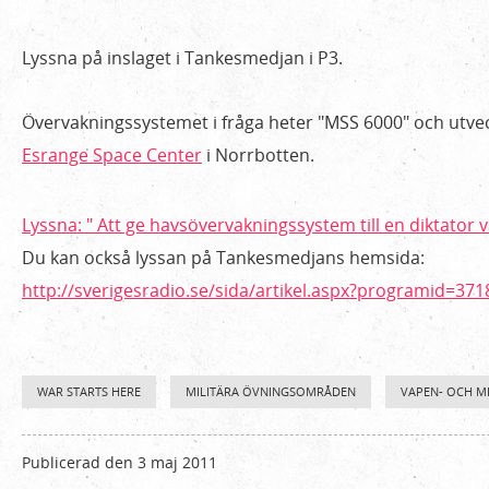
sälja
grejer
Lyssna på inslaget i Tankesmedjan i P3.
till
en
Övervakningssystemet i fråga heter "MSS 6000" och utve
diktator
Esrange Space Center
i Norrbotten.
Lyssna: " Att ge havsövervakningssystem till en diktator 
Du kan också lyssan på Tankesmedjans hemsida:
http://sverigesradio.se/sida/artikel.aspx?programid=37
WAR STARTS HERE
MILITÄRA ÖVNINGSOMRÅDEN
VAPEN- OCH MI
Publicerad den 3 maj 2011