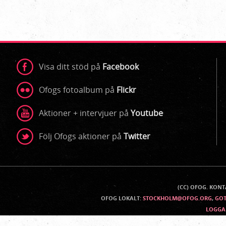
Visa ditt stöd på
Facebook
Ofogs fotoalbum på
Flickr
Aktioner + intervjuer på
Youtube
Följ Ofogs aktioner på
Twitter
(CC) OFOG. KON
Kontaktinfo
OFOG LOKALT:
STOCKHOLM@OFOG.ORG
,
GO
LOGGA