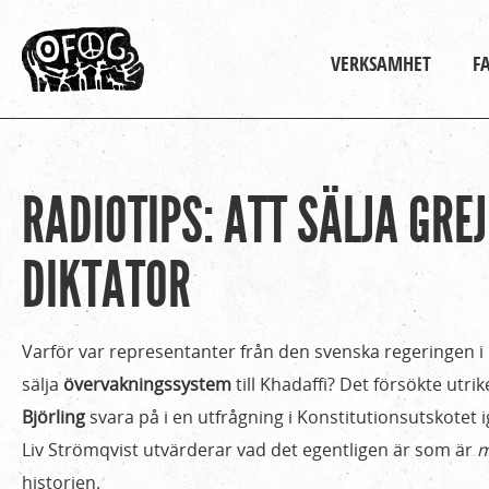
Huvudmeny
VERKSAMHET
F
RADIOTIPS: ATT SÄLJA GREJ
Hem
Du
›
är
DIKTATOR
Om
Ofog
här
›
Varför var representanter från den svenska regeringen i
Nyheter
sälja
övervakningssystem
till Khadaffi? Det försökte utr
›
Björling
svara på i en utfrågning i Konstitutionsutskotet 
Radiotips:
Liv Strömqvist utvärderar vad det egentligen är som är
m
Att
historien.