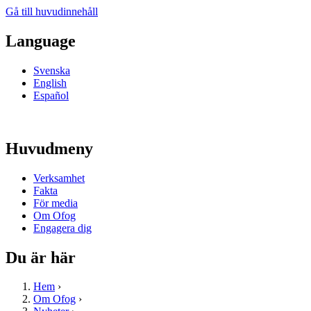
Gå till huvudinnehåll
Language
Svenska
English
Español
Huvudmeny
Verksamhet
Fakta
För media
Om Ofog
Engagera dig
Du är här
Hem
›
Om Ofog
›