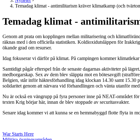
Nyheter
›
Temadag klimat - antimilitarism kräver klimatkamp (och tvärto
Temadag klimat - antimilitaris
Genom att prata om kopplingen mellan militarisering och klimatförändrin
räknas med i den officiella statistiken. Koldioxidutsläppen för Irakkr
ökande grad om resurser.
Idag fokuserar vi därför på klimat. På campingen kommer klimatleka
Samtidigt pågår efterspel från de senaste dagarnas aktiviteter på lägret
medborgarskap. Sex av dem blev släppta mot en bötesavgift (strafför
Belgien, står inför häktesförhandling idag klockan 14.30 samt 15.30 på
solidaritet genom att närvara vid förhandlingen och vänta utanför med
Nu är också en vängrupp på fyra personer inne på NEAT-området för att
texten Krig börjar här, innan de blev stoppade av securitasvakter.
Senare idag kommer vi att kunna se en hemmabyggd flotte flyta in mot L
War Starts Here
Militära övningsområden