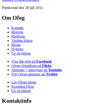
Publicerad den 28 juli 2011
Om Ofog
Kontakt
Historia
Plattform
Vanliga frågor
Blogg
Nyheter
Ge ett bidrag
Visa ditt stöd på
Facebook
Ofogs fotoalbum på
Flickr
Aktioner + intervjuer på
Youtube
Följ Ofogs aktioner på
Twitter
Läs Ofogs blogg
Kontakta Ofog
Ge ett bidrag
Kontaktinfo