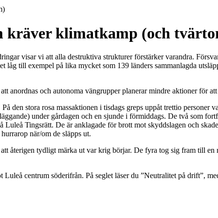
m)
m kräver klimatkamp (och tvärt
gar visar vi att alla destruktiva strukturer förstärker varandra. Försvar
iget låg till exempel på lika mycket som 139 länders sammanlagda utsläp
r att anordnas och autonoma vängrupper planerar mindre aktioner för a
. På den stora rosa massaktionen i tisdags greps uppåt trettio personer v
eläggande) under gårdagen och en sjunde i förmiddags. De två som fort
 Luleå Tingsrätt. De är anklagade för brott mot skyddslagen och skadegö
 hurrarop när/om de släpps ut.
 återigen tydligt märka ut var krig börjar. De fyra tog sig fram till e
uleå centrum söderifrån. På seglet läser du ”Neutralitet på drift”, med 