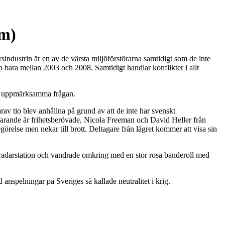
om)
sindustrin är en av de värsta miljöförstörarna samtidigt som de inte
p bara mellan 2003 och 2008. Samtidigt handlar konflikter i allt
tt uppmärksamma frågan.
arav tio blev anhållna på grund av att de inte har svenskt
farande är frihetsberövade, Nicola Freeman och David Heller från
relse men nekar till brott. Deltagare från lägret kommer att visa sin
n radarstation och vandrade omkring med en stor rosa banderoll med
anspelningar på Sveriges så kallade neutralitet i krig.