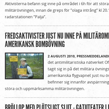
Aktivisterna befann sig inne på området i 6h för att s
militärövningen, innan de greps för ”olaga intrång” kl 20.1
radarstationen ”Palja”.
FREDSAKTIVISTER JUST NU INNE PÅ MILITÄRO
AMERIKANSK BOMBÖVNING
2 AUGUSTI 2010,
PRESSMEDDELAND
det antimilitaristiska nätverket
tagit sig in på det militära övnin
amerikanska flygvapnet just nu ö
befinner sig innanför avspärrning
störa och uppmärksamma militärövningen.
BRÖLLOP MED PLÖTSLIGT SLUT - GATUTEATER I 