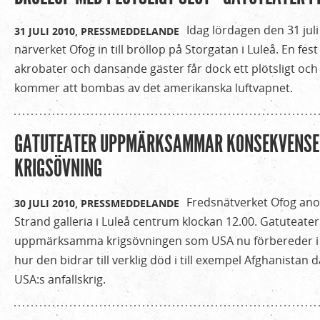
Idag lördagen den 31 juli
31 JULI 2010,
PRESSMEDDELANDE
närverket Ofog in till bröllop på Storgatan i Luleå. En fe
akrobater och dansande gäster får dock ett plötsligt och 
kommer att bombas av det amerikanska luftvapnet.
GATUTEATER UPPMÄRKSAMMAR KONSEKVENSE
KRIGSÖVNING
Fredsnätverket Ofog anor
30 JULI 2010,
PRESSMEDDELANDE
Strand galleria i Luleå centrum klockan 12.00. Gatuteate
uppmärksamma krigsövningen som USA nu förbereder i 
hur den bidrar till verklig död i till exempel Afghanistan d
USA:s anfallskrig.