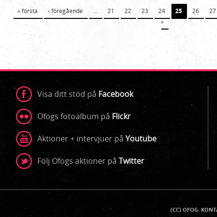
Sidor
« första
‹ föregående
…
21
22
23
24
25
26
27
»
Visa ditt stöd på
Facebook
Ofogs fotoalbum på
Flickr
Aktioner + intervjuer på
Youtube
Följ Ofogs aktioner på
Twitter
(CC) OFOG. KON
Kontaktinfo