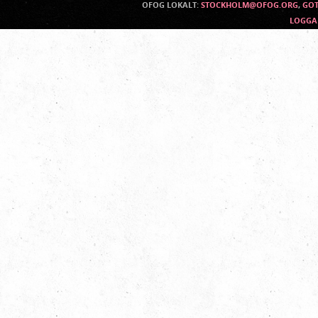
OFOG LOKALT:
STOCKHOLM@OFOG.ORG
,
GO
LOGGA