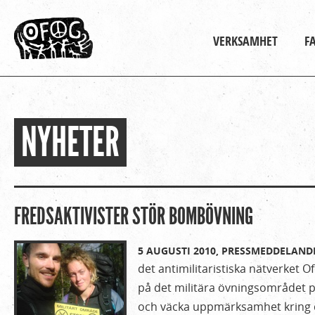
Huvudmeny
VERKSAMHET
F
NYHETER
Hem
Du
›
är
Om
Ofog
här
FREDSAKTIVISTER STÖR BOMBÖVNING
›
Nyheter
5 AUGUSTI 2010,
PRESSMEDDELAND
det antimilitaristiska nätverket O
på det militära övningsområdet pr
och väcka uppmärksamhet kring 