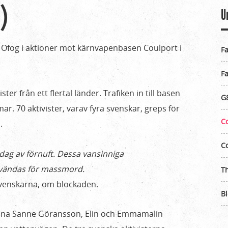
)
U
ån Ofog i aktioner mot kärnvapenbasen Coulport i
Fa
Fa
er från ett flertal länder. Trafiken in till basen
G8
mar. 70 aktivister, varav fyra svenskar, greps för
Co
a.
Co
 dag av förnuft. Dessa vansinniga
vändas för massmord.
Th
svenskarna, om blockaden.
Bl
 Anna Sanne Göransson, Elin och Emmamalin