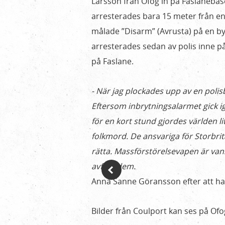
Larsson från Ofog in på Faslanebas
arresterades bara 15 meter från 
målade ”Disarm” (Avrusta) på en 
arresterades sedan av polis inne på
på Faslane.
- När jag plockades upp av en polis
Eftersom inbrytningsalarmet gick ig
för en kort stund gjordes världen li
folkmord. De ansvariga för Storbri
rätta. Massförstörelsevapen är van
avfyra dem.
Anna Sanne Göransson efter att ha
Bilder från Coulport kan ses på Of