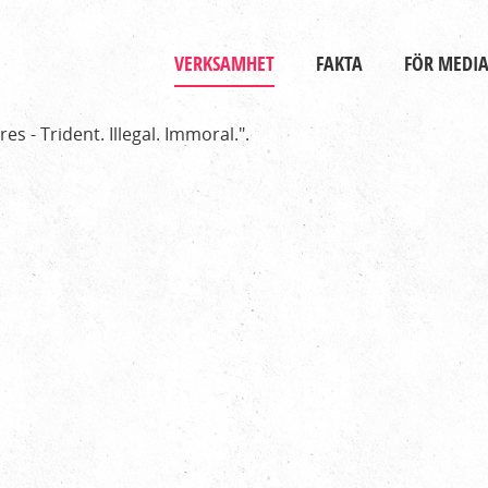
Gå till huvudinnehåll
Huvudmeny
VERKSAMHET
FAKTA
FÖR MEDI