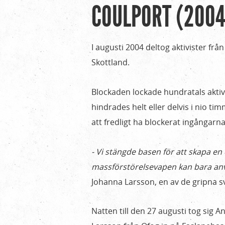
COULPORT (2004
Hem
Du
›
är
Verksamhet
I augusti 2004 deltog aktivister fr
›
här
Skottland.
Coulport
(2004)
Blockaden lockade hundratals aktivist
hindrades helt eller delvis i nio tim
att fredligt ha blockerat ingångarn
- Vi stängde basen för att skapa en
massförstörelsevapen kan bara an
Johanna Larsson, en av de gripna 
Natten till den 27 augusti tog sig