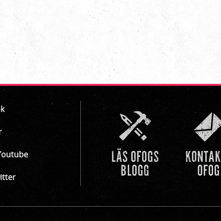
k
r
Youtube
itter