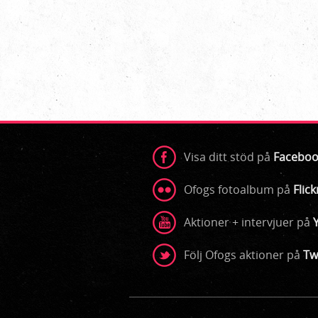
Visa ditt stöd på
Faceboo
Ofogs fotoalbum på
Flick
Aktioner + intervjuer på
Följ Ofogs aktioner på
Tw