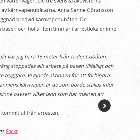
en vattenvägen. De tre svenska aktivisterna
en av kärnvapenubåtarna. Anna Sanne Göransson
byggnad bredvid kärnvapenubåten. De
 basen och hölls i fem timmar i arrestlokaler inne
båt var jag bara 15 meter från Trident-ubåten.
ång stoppades allt arbete på basen tillfälligt och
te tryggare. Vi gjorde aktionen för att förhindra
tanniens kärnvapen är de som borde ställas inför
sinne oavsett vilket land som har makten att
 kommit ut från arresten.
ogs
Flickr
.