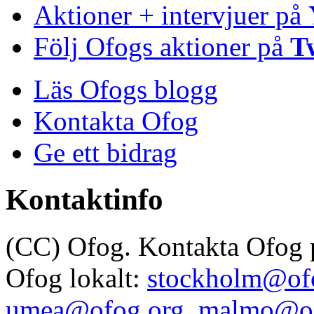
Aktioner + intervjuer på
Följ Ofogs aktioner på
T
Läs Ofogs blogg
Kontakta Ofog
Ge ett bidrag
Kontaktinfo
(CC) Ofog. Kontakta Ofog
Ofog lokalt:
stockholm@of
umea@ofog.org
,
malmo@of