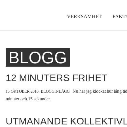
VERKSAMHET
FAKT
Huvudmeny
BLOGG
Hem
Du
›
är
Om
12 MINUTERS FRIHET
Ofog
här
›
Nu har jag klockat hur lång tid
15 OKTOBER 2010,
BLOGGINLÄGG
Blogg
minuter och 15 sekunder.
UTMANANDE KOLLEKTIVL