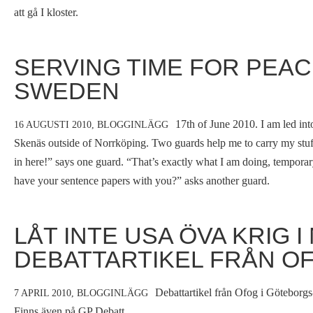
att gå I kloster.
SERVING TIME FOR PEAC
SWEDEN
17th of June 2010. I am led into
16 AUGUSTI 2010,
BLOGGINLÄGG
Skenäs outside of Norrköping. Two guards help me to carry my stuff
in here!” says one guard. “That’s exactly what I am doing, tempora
have your sentence papers with you?” asks another guard.
LÅT INTE USA ÖVA KRIG 
DEBATTARTIKEL FRÅN OF
Debattartikel från Ofog i Göteborgs
7 APRIL 2010,
BLOGGINLÄGG
Finns även på
GP Debatt