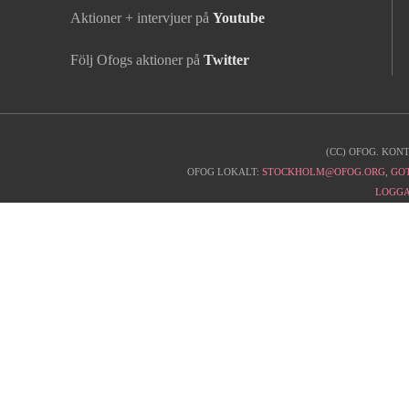
Aktioner + intervjuer på
Youtube
Följ Ofogs aktioner på
Twitter
(CC) OFOG. KON
Kontaktinfo
OFOG LOKALT:
STOCKHOLM@OFOG.ORG
,
GO
LOGGA