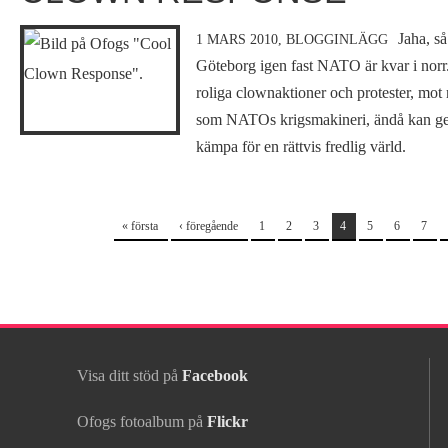
Jaha, s
1 MARS 2010,
BLOGGINLÄGG
Göteborg igen fast NATO är kvar i norr. 
roliga clownaktioner och protester, mot
som NATOs krigsmakineri, ändå kan ge e
kämpa för en rättvis fredlig värld.
Sidor
« första
‹ föregående
1
2
3
4
5
6
7
Visa ditt stöd på
Facebook
Ofogs fotoalbum på
Flickr