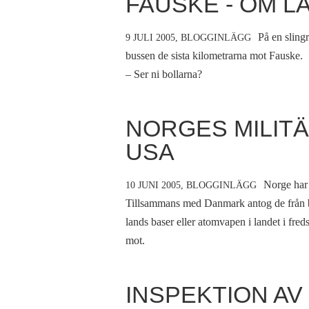
FAUSKE - OM L
På en sling
9 JULI 2005,
BLOGGINLÄGG
bussen de sista kilometrarna mot Fauske.
– Ser ni bollarna?
NORGES MILIT
USA
Norge har 
10 JUNI 2005,
BLOGGINLÄGG
Tillsammans med Danmark antog de från bö
lands baser eller atomvapen i landet i fred
mot.
INSPEKTION AV