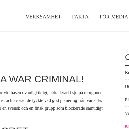
Gå till huvudinnehåll
VERKSAMHET
FAKTA
FÖR MEDIA
Huvudmeny
K
 A WAR CRIMINAL!
Hi
ar vid basen ovanligt tidigt, cirka kvart i sju på morgonen.
Pl
st och av vad de tyckte vad god planering från vår sida,
r en svensk och en finsk grupp som blockerade samtidigt.
Va
Bl