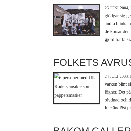
26 JUNI 2004,
glödgar sig g
andra blinkar
de korsar den 
gjord för bilar.
FOLKETS AVRU
24 JULI 2003,
varken blint e
lögner. Det på
olydnad och di
Inte ändlöst p
BAKOM GALLER