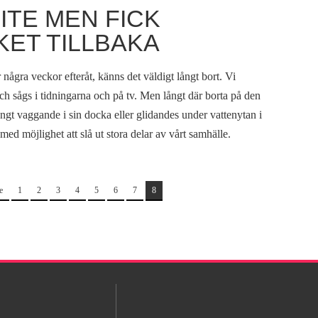
ITE MEN FICK
ET TILLBAKA
 några veckor efteråt, känns det väldigt långt bort. Vi
h sågs i tidningarna och på tv. Men långt där borta på den
ungt vaggande i sin docka eller glidandes under vattenytan i
d möjlighet att slå ut stora delar av vårt samhälle.
e
1
2
3
4
5
6
7
8