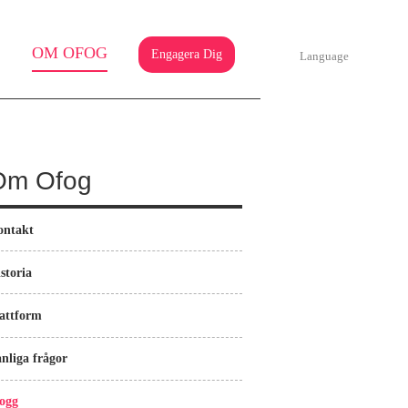
OM OFOG
Engagera Dig
Language
Om Ofog
ontakt
storia
attform
nliga frågor
ogg