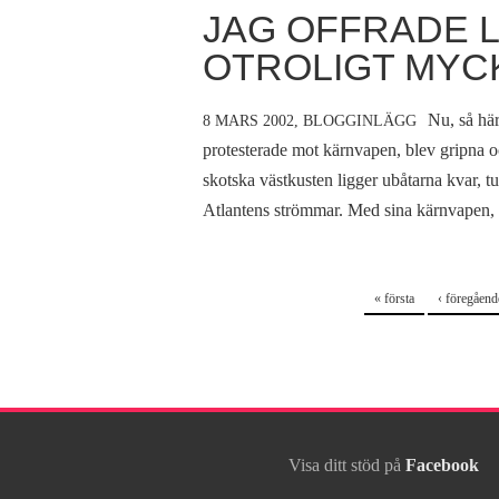
JAG OFFRADE L
OTROLIGT MYCK
Nu, så här
8 MARS 2002,
BLOGGINLÄGG
protesterade mot kärnvapen, blev gripna oc
skotska västkusten ligger ubåtarna kvar, t
Atlantens strömmar. Med sina kärnvapen, me
Sidor
« första
‹ föregåend
Visa ditt stöd på
Facebook