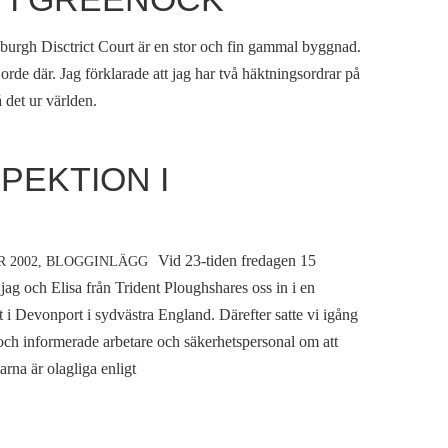
burgh Disctrict Court är en stor och fin gammal byggnad.
rde där. Jag förklarade att jag har två häktningsordrar på
å det ur världen.
PEKTION I
Vid 23-tiden fredagen 15
 2002,
BLOGGINLÄGG
ag och Elisa från Trident Ploughshares oss in i en
i Devonport i sydvästra England. Därefter satte vi igång
och informerade arbetare och säkerhetspersonal om att
arna är olagliga enligt