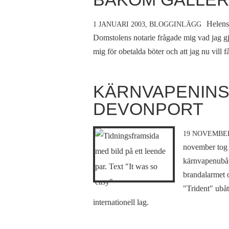
Helens
1 JANUARI 2003,
BLOGGINLÄGG
Domstolens notarie frågade mig vad jag gjo
mig för obetalda böter och att jag nu vill f
KÄRNVAPENINS
DEVONPORT
19 NOVEMBER
november tog j
kärnvapenubåt 
brandalarmet 
"Trident" ubåt
internationell lag.