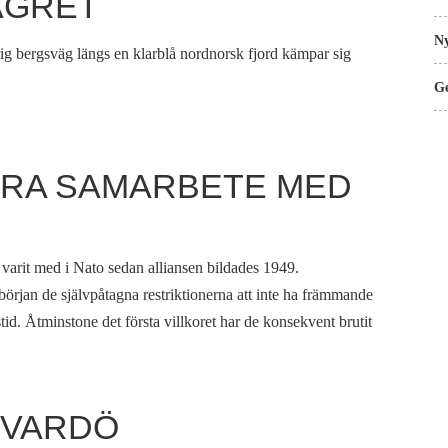
ÄGRET
Ny
rig bergsväg längs en klarblå nordnorsk fjord kämpar sig
Ge
ÄRA SAMARBETE MED
varit med i Nato sedan alliansen bildades 1949.
rjan de självpåtagna restriktionerna att inte ha främmande
stid. Åtminstone det första villkoret har de konsekvent brutit
 VARDÖ