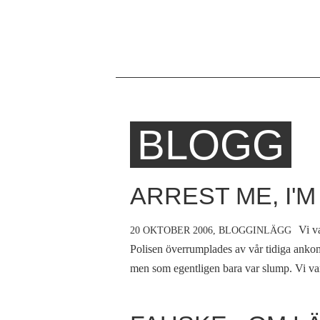
BLOGG
Hem
Du
›
är
Om
ARREST ME, I'M
Ofog
här
›
Vi v
20 OKTOBER 2006,
BLOGGINLÄGG
Blogg
Polisen överrumplades av vår tidiga ankom
men som egentligen bara var slump. Vi va