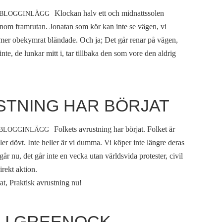
Klockan halv ett och midnattssolen
BLOGGINLÄGG
enom framrutan. Jonatan som kör kan inte se vägen, vi
 mer obekymrat bländade. Och ja; Det går renar på vägen,
inte, de lunkar mitt i, tar tillbaka den som vore den aldrig
STNING HAR BÖRJAT
Folkets avrustning har börjat. Folket är
BLOGGINLÄGG
ller dövt. Inte heller är vi dumma. Vi köper inte längre deras
går nu, det går inte en vecka utan världsvida protester, civil
rekt aktion.
rat, Praktisk avrustning nu!
 I GREENOCK