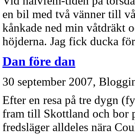
Vid halvfem-tiden på torsd
en bil med två vänner till 
kånkade ned min våtdräkt o
höjderna. Jag fick ducka fö
Dan före dan
30 september 2007,
Bloggi
Efter en resa på tre dygn (f
fram till Skottland och bor
fredsläger alldeles nära Cou