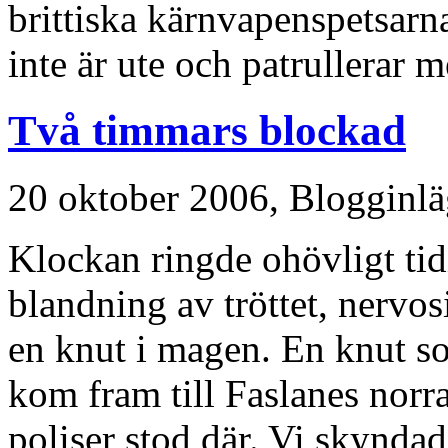
brittiska kärnvapenspetsarna
inte är ute och patrullerar 
Två timmars blockad
20 oktober 2006,
Blogginl
Klockan ringde ohövligt tidi
blandning av tröttet, nervo
en knut i magen. En knut so
kom fram till Faslanes norra
poliser stod där. Vi skyndad