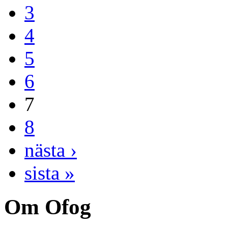
3
4
5
6
7
8
nästa ›
sista »
Om Ofog