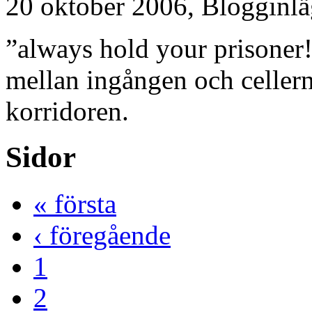
20 oktober 2006,
Blogginl
”always hold your prisoner!
mellan ingången och cellerna
korridoren.
Sidor
« första
‹ föregående
1
2