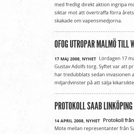
med fredlig direkt aktion ingripa 
siktar mot att överträffa förra årets 
skakade om vapensmedjorna.
OFOG UTROPAR MALMÖ TILL 
Lördagen 17 ma
17 MAJ 2008,
NYHET
Gustav Adolfs torg. Syftet var att
har tredubblats sedan invasionen av
miljardvinster på att sälja kikarsikt
PROTOKOLL SAAB LINKÖPING
Protokoll frå
14 APRIL 2008,
NYHET
Möte mellan representanter från Sa