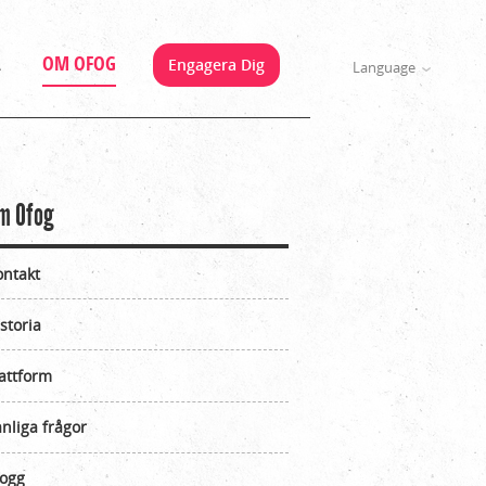
A
OM OFOG
Engagera Dig
Language
m Ofog
ontakt
storia
attform
nliga frågor
logg