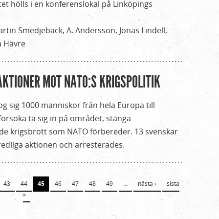
tet hölls i en konferenslokal på Linköpings
tin Smedjeback, A. Andersson, Jonas Lindell,
a Hävre
AKTIONER MOT NATO:S KRIGSPOLITIK
og sig 1000 människor från hela Europa till
 försöka ta sig in på området, stänga
de krigsbrott som NATO förbereder. 13 svenskar
fredliga aktionen och arresterades.
43
44
45
46
47
48
49
…
nästa ›
sista
»