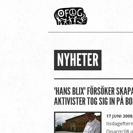
NYHETER
Hem
Du
›
är
Om
Ofog
här
"HANS BLIX" FÖRSÖKER SKAP
›
AKTIVISTER TOG SIG IN PÅ BO
Nyheter
17 JUNI 2008
tisdagefterm
Disarm'08 o