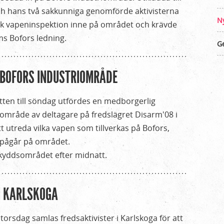
ch hans två sakkunniga genomförde aktivisterna
N
k vapeninspektion inne på området och krävde
s Bofors ledning.
Ge
Å BOFORS INDUSTRIOMRÅDE
tten till söndag utfördes en medborgerlig
område av deltagare på fredslägret Disarm'08 i
att utreda vilka vapen som tillverkas på Bofors,
 pågår på området.
skyddsområdet efter midnatt.
I KARLSKOGA
torsdag samlas fredsaktivister i Karlskoga för att