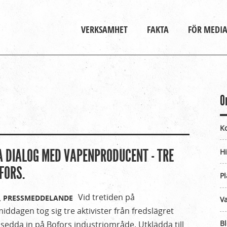
Gå till huvudinnehåll
Huvudmeny
VERKSAMHET
FAKTA
FÖR MEDI
O
K
A DIALOG MED VAPENPRODUCENT - TRE
Hi
FORS.
Pl
Vid tretiden på
,
PRESSMEDDELANDE
Va
iddagen tog sig tre aktivister från fredslägret
B
sedda in på Bofors industriområde. Utklädda till