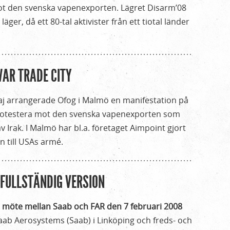
mot den svenska vapenexporten. Lägret Disarm’08
läger, då ett 80-tal aktivister från ett tiotal länder
WAR TRADE CITY
j arrangerade Ofog i Malmö en manifestation på
 protestera mot den svenska vapenexporten som
 Irak. I Malmö har bl.a. företaget Aimpoint gjort
en till USAs armé.
 FULLSTÄNDIG VERSION
n möte mellan Saab och FAR den 7 februari 2008
ab Aerosystems (Saab) i Linköping och freds- och