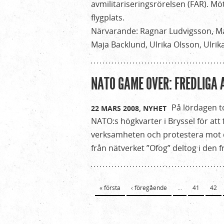
avmilitariseringsrörelsen (FAR). Mö
flygplats.
Närvarande: Ragnar Ludvigsson, Mar
Maja Backlund, Ulrika Olsson, Ulrik
NATO GAME OVER: FREDLIGA 
På lördagen t
22 MARS 2008,
NYHET
NATO:s högkvarter i Bryssel för att
verksamheten och protestera mot 
från nätverket ”Ofog” deltog i den 
Sidor
« första
‹ föregående
…
41
42