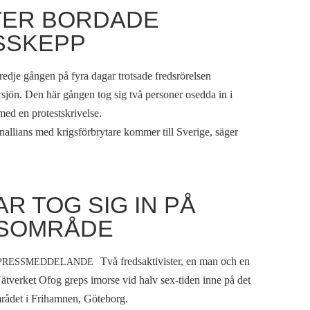
TER BORDADE
SSKEPP
tredje gången på fyra dagar trotsade fredsrörelsen
rsjön. Den här gången tog sig två personer osedda in i
ed en protestskrivelse.
enallians med krigsförbrytare kommer till Sverige, säger
R TOG SIG IN PÅ
GSOMRÅDE
Två fredsaktivister, en man och en
PRESSMEDDELANDE
ätverket Ofog greps imorse vid halv sex-tiden inne på det
rådet i Frihamnen, Göteborg.