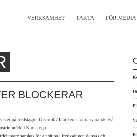
Gå till huvudinnehåll
VERKSAMHET
FAKTA
FÖR MEDIA
Huvudmeny
R
K
TER BLOCKERAR
Hi
Pl
vister på fredslägret Disarm07 blockerar för närvarande två
Va
ustriområde i Karlskoga.
Bl
gerdeltagare samlats för att sjunga fredssånger, dansa och