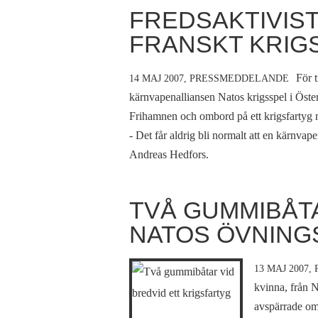
FREDSAKTIVIS
FRANSKT KRIG
För 
14 MAJ 2007,
PRESSMEDDELANDE
kärnvapenalliansen Natos krigsspel i Öste
Frihamnen och ombord på ett krigsfartyg m
- Det får aldrig bli normalt att en kärnvap
Andreas Hedfors.
TVÅ GUMMIBÅTA
NATOS ÖVNIN
13 MAJ 2007,
kvinna, från N
avspärrade om