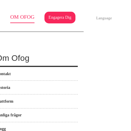
OM OFOG
Engagera Dig
Language
Om Ofog
ontakt
storia
attform
nliga frågor
ogg