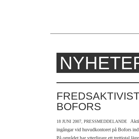
NYHETE
Hem
Du
›
är
Om
Ofog
här
FREDSAKTIVIS
›
BOFORS
Nyheter
Akti
18 JUNI 2007,
PRESSMEDDELANDE
ingångar vid huvudkontoret på Bofors ind
På området har ytterligare ett trettiotal lä