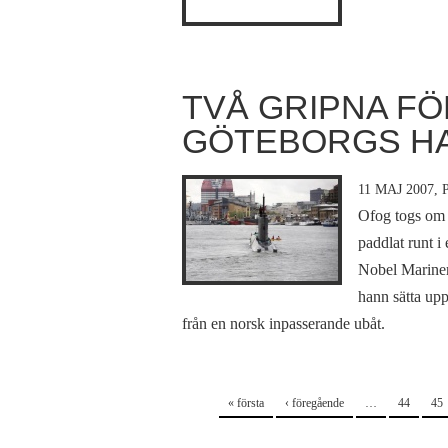
TVÅ GRIPNA FÖ
GÖTEBORGS H
11 MAJ 2007,
Ofog togs om 
paddlat runt i
Nobel Mariner
hann sätta upp
från en norsk inpasserande ubåt.
Sidor
« första
‹ föregående
…
44
45