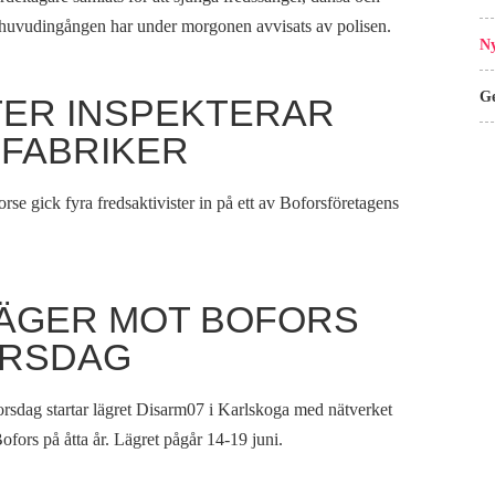
e huvudingången har under morgonen avvisats av polisen.
Ny
Ge
TER INSPEKTERAR
FABRIKER
se gick fyra fredsaktivister in på ett av Boforsföretagens
ÄGER MOT BOFORS
ORSDAG
orsdag startar lägret Disarm07 i Karlskoga med nätverket
ofors på åtta år. Lägret pågår 14-19 juni.