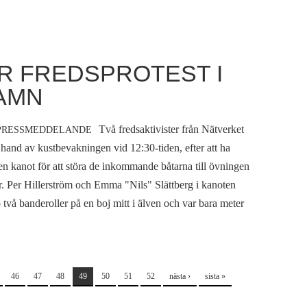
R FREDSPROTEST I
AMN
Två fredsaktivister från Nätverket
PRESSMEDDELANDE
hand av kustbevakningen vid 12:30-tiden, efter att ha
 en kanot för att störa de inkommande båtarna till övningen
. Per Hillerström och Emma "Nils" Slättberg i kanoten
 två banderoller på en boj mitt i älven och var bara meter
46
47
48
49
50
51
52
nästa ›
sista »