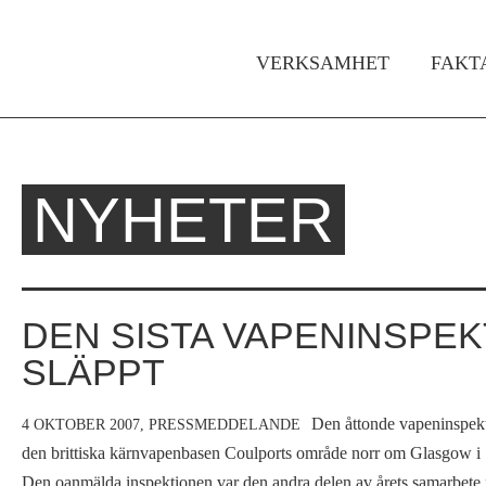
VERKSAMHET
FAKT
Huvudmeny
NYHETER
Hem
Du
›
är
Om
Ofog
här
DEN SISTA VAPENINSPE
›
SLÄPPT
Nyheter
Den åttonde vapeninspektö
4 OKTOBER 2007,
PRESSMEDDELANDE
den brittiska kärnvapenbasen Coulports område norr om Glasgow i S
Den oanmälda inspektionen var den andra delen av årets samarbete