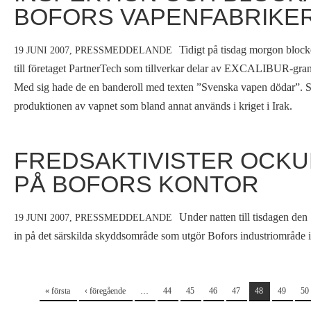
BOFORS VAPENFABRIKE
Tidigt på tisdag morgon block
19 JUNI 2007,
PRESSMEDDELANDE
till företaget PartnerTech som tillverkar delar av EXCALIBUR-gran
Med sig hade de en banderoll med texten ”Svenska vapen dödar”. Syf
produktionen av vapnet som bland annat används i kriget i Irak.
FREDSAKTIVISTER OCKU
PÅ BOFORS KONTOR
Under natten till tisdagen den 
19 JUNI 2007,
PRESSMEDDELANDE
in på det särskilda skyddsområde som utgör Bofors industriområde 
Sidor
« första
‹ föregående
…
44
45
46
47
48
49
50