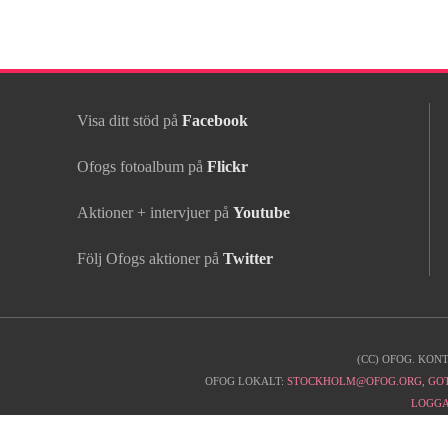
Visa ditt stöd på
Facebook
Ofogs fotoalbum på
Flickr
Aktioner + intervjuer på
Youtube
Följ Ofogs aktioner på
Twitter
(CC) OFOG. KON
Kontaktinfo
OFOG LOKALT:
STOCKHOLM@OFOG.ORG
,
GO
LOGGA