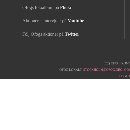
Ofogs fotoalbum på
Flickr
Aktioner + intervjuer på
Youtube
Följ Ofogs aktioner på
Twitter
(CC) OFOG. KON
Kontaktinfo
OFOG LOKALT:
STOCKHOLM@OFOG.ORG
,
GO
LOGGA