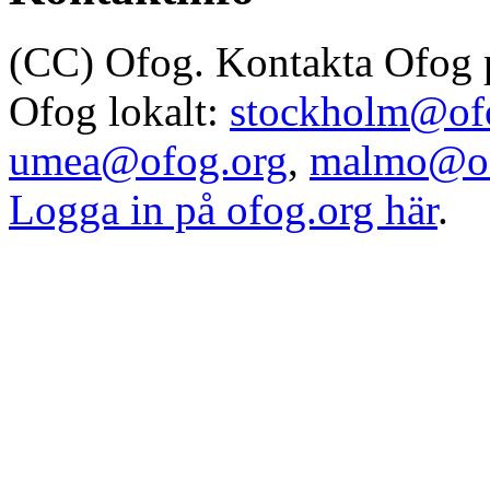
(CC) Ofog. Kontakta Ofog
Ofog lokalt:
stockholm@of
umea@ofog.org
,
malmo@of
Logga in på ofog.org här
.