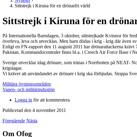
Nyheter
›
Sittstrejk i Kiruna för en drönarfri värld
Sittstrejk i Kiruna för en drönar
På Internationella Barndagen, 3 oktober, sittstrejkade Kvinnor för fre
överleva, leva och utvecklas. Men barn dödas i krig - krig där även s
Enligt en FN-rapport den 11 augusti 2011 har drönarattackerna krävt 
Pakistan. Kommandocentraler finns bl.a. i Creech Air Force Base i Ne
Sverige utvecklar idag drönare, som tränas i Norrbotten på NEAT- No
krigslagar.
Vi kräver att användandet av drönare i krig ska förbjudas. Stoppa Sve
Militära övningsområden
Vapen- och militärindustrin
Logga in
för att kommentera
Publicerad den 4 november 2011
Föregående
Nästa
Om Ofog