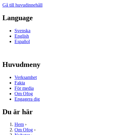
Gå till huvudinnehåll
Language
Svenska
English
Español
Huvudmeny
Verksamhet
Fakta
För media
Om Ofog
Engagera dig
Du är här
Hem
›
Om Ofog
›