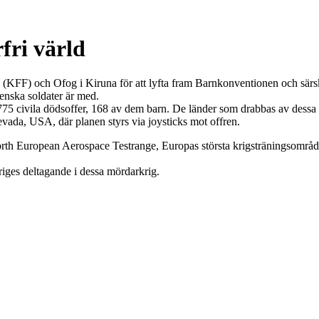
fri värld
d (KFF) och Ofog i Kiruna för att lyfta fram Barnkonventionen och särski
venska soldater är med.
775 civila dödsoffer, 168 av dem barn. De länder som drabbas av dessa 
vada, USA, där planen styrs via joysticks mot offren.
rth European Aerospace Testrange, Europas största krigsträningsområde.
riges deltagande i dessa mördarkrig.