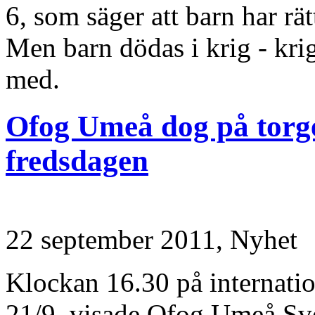
6, som säger att barn har rät
Men barn dödas i krig - kri
med.
Ofog Umeå dog på torge
fredsdagen
22 september 2011,
Nyhet
Klockan 16.30 på internati
21/9, visade Ofog Umeå Sver