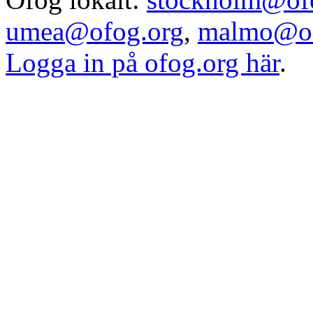
umea@ofog.org
,
malmo@of
Logga in på ofog.org här
.