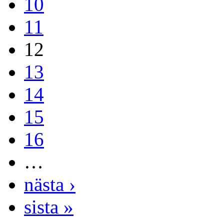
10
11
12
13
14
15
16
…
nästa ›
sista »