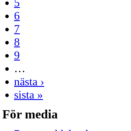
5
6
7
8
9
…
nästa ›
sista »
För media