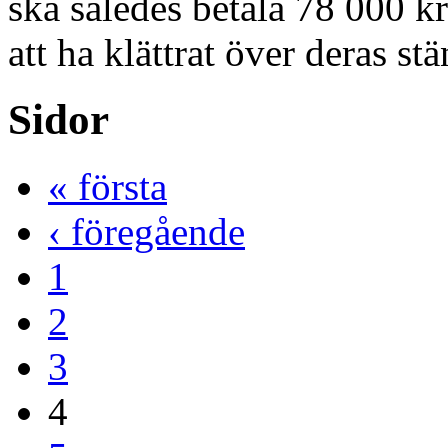
ska således betala 78 000 kr
att ha klättrat över deras stä
Sidor
« första
‹ föregående
1
2
3
4