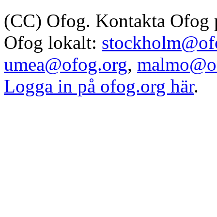
(CC) Ofog. Kontakta Ofog
Ofog lokalt:
stockholm@of
umea@ofog.org
,
malmo@of
Logga in på ofog.org här
.