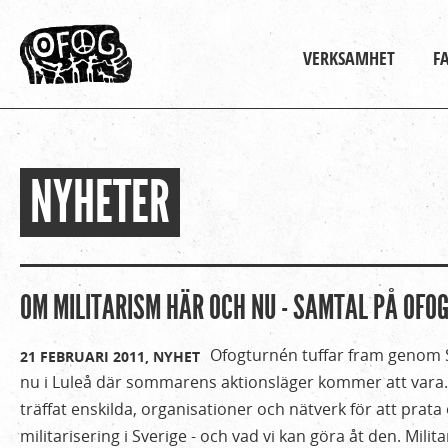
Huvudmeny
VERKSAMHET
F
NYHETER
Hem
Du
›
är
Om
Ofog
här
OM MILITARISM HÄR OCH NU - SAMTAL PÅ OFO
›
Nyheter
Ofogturnén tuffar fram genom S
21 FEBRUARI 2011,
NYHET
nu i Luleå där sommarens aktionsläger kommer att vara
träffat enskilda, organisationer och nätverk för att prat
militarisering i Sverige - och vad vi kan göra åt den. Mili