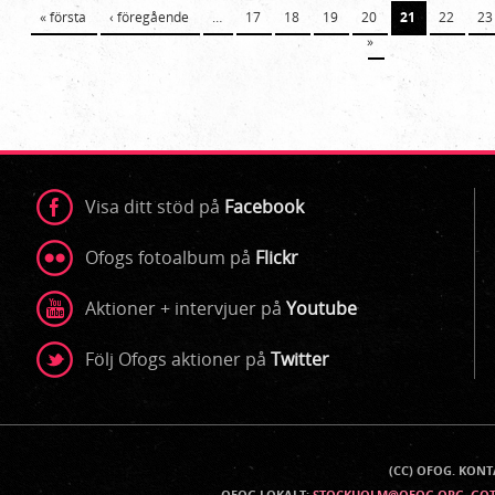
Sidor
« första
‹ föregående
…
17
18
19
20
21
22
23
»
Visa ditt stöd på
Facebook
Ofogs fotoalbum på
Flickr
Aktioner + intervjuer på
Youtube
Följ Ofogs aktioner på
Twitter
(CC) OFOG. KON
Kontaktinfo
OFOG LOKALT:
STOCKHOLM@OFOG.ORG
,
GO