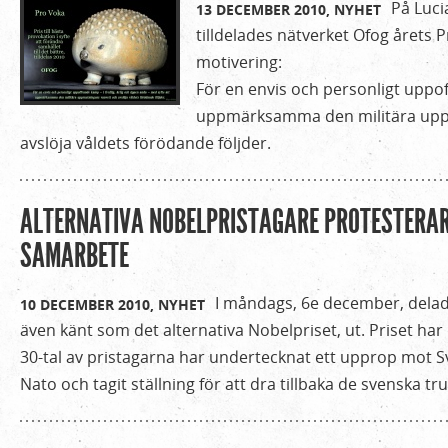
På Luci
13 DECEMBER 2010,
NYHET
tilldelades nätverket Ofog årets 
motivering:
För en envis och personligt uppo
uppmärksamma den militära upp
avslöja våldets förödande följder.
ALTERNATIVA NOBELPRISTAGARE PROTESTERAR
SAMARBETE
I måndags, 6e december, delad
10 DECEMBER 2010,
NYHET
även känt som det alternativa Nobelpriset, ut. Priset har
30-tal av pristagarna har undertecknat ett upprop mot
Nato och tagit ställning för att dra tillbaka de svenska t