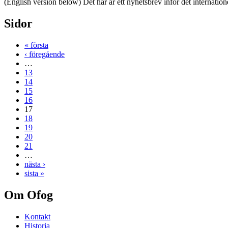
(English version below) Det här är ett nyhetsbrev inför det internatione
Sidor
« första
‹ föregående
…
13
14
15
16
17
18
19
20
21
…
nästa ›
sista »
Om Ofog
Kontakt
Historia