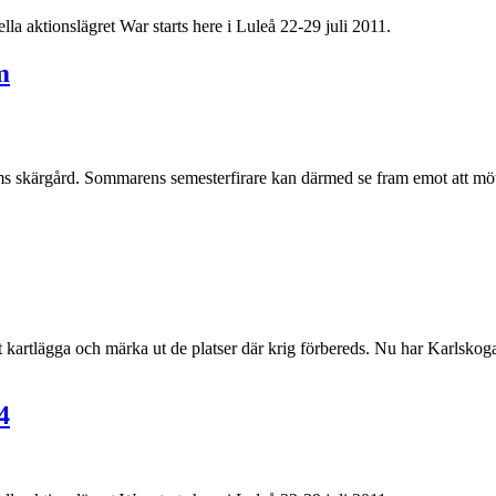
lla aktionslägret War starts here i Luleå 22-29 juli 2011.
m
s skärgård. Sommarens semesterfirare kan därmed se fram emot att möta
att kartlägga och märka ut de platser där krig förbereds. Nu har Karlsko
4