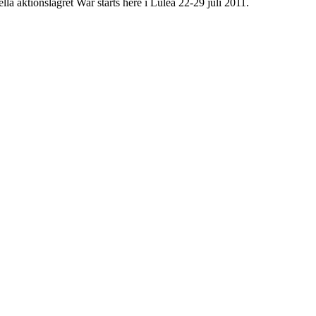
lla aktionslägret War starts here i Luleå 22-29 juli 2011.