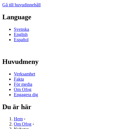
Gå till huvudinnehåll
Language
Svenska
English
Español
Huvudmeny
Verksamhet
Fakta
För media
Om Ofog
Engagera dig
Du är här
Hem
›
Om Ofog
›